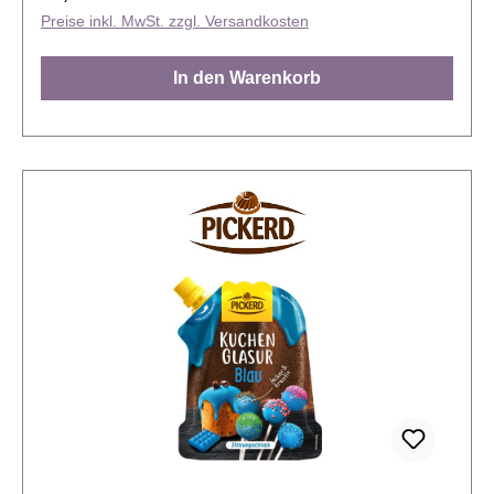
Halal zertifiziert. Zubereitung: Für 1 Portion
Preise inkl. MwSt. zzgl. Versandkosten
Enchanted Cream mixen Sie 150 g Mix mit 100 ml
Milch und 100 ml Wasser für 3 Minuten mit hoher
In den Warenkorb
Geschwindigkeit. Fügen Sie ein Aroma nach
Wunsch hinzu. Die Creme eignet sich als Füllung
oder zur Dekoration und ist direkt
verwendungsbereit. Eine zubereitete Creme kann
einige Tage im Kühlschrank aufbewahrt werden. Vor
der Wiederverwendung kurz aufschlagen. Falls
gewünscht, kann auch nur Milch (200 ml) oder nur
Wasser (200 ml) hinzugefügt werden. Eine Portion
der Enchanted Cream reicht aus, um 2 Böden einer
Ø 25cm Torte zu bestreichen und die Torte
einzudecken oder um ca. 24-30 Icing Toppings für
Cupcakes zu spritzen.