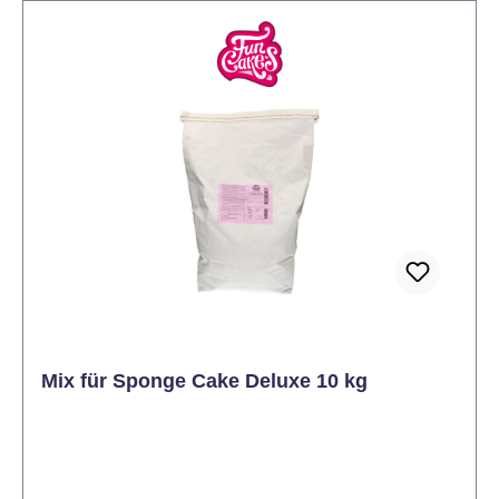
Inhalt komplett flüssig ist. Beutel kurz durchkneten,
Verschlusskappe abschrauben und das erkaltete
Gebäck mit der heißen Glasur dekorieren. Wenn
eine Restmenge übrig bleibt, diese bitte gemäß
Beschreibung im Heißwasserbad erwärmen. So
geht´s im Heißwasserbad: Beutel ca. 10 Min. in
ausreichend heißes Wasser stelle oder legen. Mit
einem Topflappen den Beutel aus dem Wasser
nehmen, abtrocknen (es darf kein Wasser in die
Glasur gelangen), durchkneten und
Verschlussklappe abschrauben. Erkaltetes Gebäck
mit der heißen Glasur dekorieren. Wenn eine
Restmenge übrig bleibt, Beutel wieder verschließen,
Glasur erkalten lassen und zeitnah verbrauchen.
Mix für Sponge Cake Deluxe 10 kg
Wenn Sie einfach übergießen oder in Glasur
tauchen wollen, entlang der Schnittlinie
abschneiden.