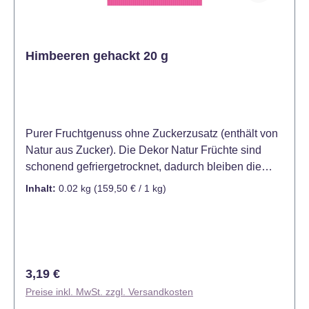
Himbeeren gehackt 20 g
Purer Fruchtgenuss ohne Zuckerzusatz (enthält von
Natur aus Zucker). Die Dekor Natur Früchte sind
schonend gefriergetrocknet, dadurch bleiben die
wertgebenden Bestandteile weitestgehend erhalten.
Inhalt:
0.02 kg
(159,50 € / 1 kg)
Sie eignen sich zum Einbacken und Dekorieren,
aber auch für das individuelle Verfeinern von Müsli,
Joghurt, Dessert oder Bowls. Die gehackten
Himbeeren sind unglaublich aromatisch und eignen
sich hervorragend zum Einbacken in Teig. Beim
Regulärer Preis:
3,19 €
Dekorieren setzen Sie damit ein farbenfrohes
Preise inkl. MwSt. zzgl. Versandkosten
Highlight auf Kuchen, Muffins, Cupcakes und