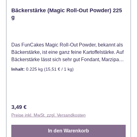
Bäckerstärke (Magic Roll-Out Powder) 225
g
Das FunCakes Magic Roll-Out Powder, bekannt als
Bäckerstärke, ist eine ganz feine Kartoffelstärke. Auf
Bäckerstärke lässt sich sehr gut Fondant, Marzipan
oder Teig ausrollen. Auch zum einpudern von
Inhalt:
0.225 kg
(15,51 € / 1 kg)
Silikonprägeformen ist die Bäckerstärke
unverzichtbar. Tipp: Nutzen Sie ein feines Sieb oder
Pudersäckchen zur gleichmässigen Verteilung der
Kartoffelstärke von FunCakes. Die Stärke verhindert
dann ein festkleben. Bäckerstärke ist ein wahres
Regulärer Preis:
3,49 €
Wundermittel und unverzichtbar im Cake Design.
Preise inkl. MwSt. zzgl. Versandkosten
Diese extra feine Bäckerstärke ist ideal zum
bestäuben der Arbeitsfläche und vereinfacht somit
In den Warenkorb
das Ausrollen von Fondant und Marzipan. Das