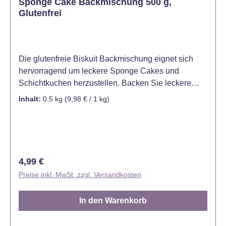
Sponge Cake Backmischung 500 g,
Glutenfrei
Die glutenfreie Biskuit Backmischung eignet sich
hervorragend um leckere Sponge Cakes und
Schichtkuchen herzustellen. Backen Sie leckere
Biskuit Kuchen mit der FunCakes
Inhalt:
0.5 kg
(9,98 € / 1 kg)
Fertigbackmischung. Die glutenfreie Biskuit
Backmischung eignet sich als perfekte Grundlage für
verschiedene Tortenarten. Die Fertigbackmischung
benötigt nur noch Eier und Wasser. Die glutenfreien
Backmischungen werden in einem Gluten freien
Regulärer Preis:
4,99 €
Werk hergestellt. FunCakes kann garantieren, dass
Preise inkl. MwSt. zzgl. Versandkosten
die Mischungen weniger als 20 mg / 20 ppm Gluten
per Kilo enthalten. Die meisten Menschen mit
In den Warenkorb
Glutenunverträglichkeit oder –sensitivität bekommen
bei solch einer Dosis keine Symptome. Somit kann