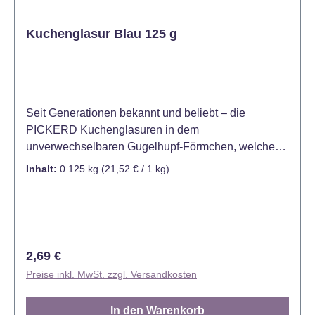
Kuchenglasur Blau 125 g
Seit Generationen bekannt und beliebt – die
PICKERD Kuchenglasuren in dem
unverwechselbaren Gugelhupf-Förmchen, welches
auf Heinrich Pickerd im Jahre 1950 zurückgeht.
Inhalt:
0.125 kg
(21,52 € / 1 kg)
Traditionell werden die Kuchenglasuren aus den
besten Zutaten hergestellt und veredeln seit über 60
Jahren Kuchen, Torten und Gebäck. Mit Hilfe der
einzigartigen Dekor-Tülle sind auch filigrane
Dekorationen möglich. Die blaue Kuchenglasur mit
Regulärer Preis:
2,69 €
frischem Zitronengeschmack besticht durch ihren
Preise inkl. MwSt. zzgl. Versandkosten
einzigartigen Blauton. Glasieren Sie mit dieser
einzigartigen Glasur Muffins, Torten und Kuchen und
In den Warenkorb