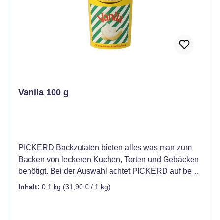
Vanila 100 g
PICKERD Backzutaten bieten alles was man zum
Backen von leckeren Kuchen, Torten und Gebäcken
benötigt. Bei der Auswahl achtet PICKERD auf beste
Qualität, denn nur dann gelingt es perfekt. Die
Inhalt:
0.1 kg
(31,90 € / 1 kg)
PICKERD Vanille-Produkte eignen sich
hervorragend zum vielfältigen Backen oder zum
Verfeinern von Schlagsahne und leckeren Desserts.