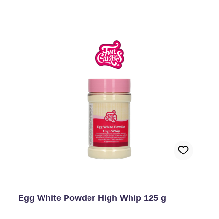
Ankleben auf der Ausrollfläche wird so verhindert.
Bäckerstärke wird auch beim Backen von zarten
Butter-Mürbeteigen und beim Brotbacken verwendet.
Backformen lassen sich nach dem Einfetten mit der
Kartoffelstärke bepudern, sodass sich der Kuchen
nach dem Backen problemlos aus der Form löst. Die
Qualität und der Geschmack Ihres Teiges bleibt auch
nach dem Ausrollen gleich und hat eine glänzende
Oberfläche, was besonders beim Brotbacken sehr
beliebt ist. Tipp: Nutzen Sie ein feiner Sieb oder
Pudersäckchen zur gleichmäßigen Verteilung. Kühl
und trocken lagern, 8-20°C. Nettoinhalt: 225 g.
Egg White Powder High Whip 125 g