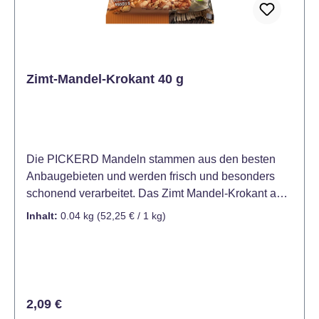
Zimt-Mandel-Krokant 40 g
Die PICKERD Mandeln stammen aus den besten
Anbaugebieten und werden frisch und besonders
schonend verarbeitet. Das Zimt Mandel-Krokant aus
besten Mandeln, ist besonders crunchy im Biss und
Inhalt:
0.04 kg
(52,25 € / 1 kg)
herrlich zimtig-aromatisch im Geschmack. Es eignet
sich hervorragend zum Backen und Dekorieren von
hochwertigen Kleingebäcken, als Topping von
Bowls, Eis und Desserts oder zum individuellen
Verfeinern von Müsli, Joghurt und Quark. Hinweis:
Regulärer Preis:
2,09 €
Kühl, trocken und lichtgeschützt lagern. Beutel nach