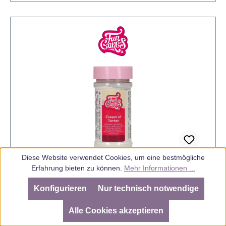
jeder, der eine strikte Gluten-frei Diät betreibt, mit
diesen sicheren Backmischungen von FunCakes
backen. Zubereitung: Heizen Sie den Ofen auf 175
°C (Heissluftofen 165 °C) vor. Die Backmischung
eignet sich für einen Ø 20 cm Torte. Verarbeiten Sie
alle Zutaten bei Zimmertemperatur. Vermengen Sie
250 g Backmischung, 230 g Eier (4½ Stück) und 20
ml Wasser in einer Schüssel. Mixen Sie dieses 8-10
Minuten mit hoher Geschwindigkeit und giessen Sie
die Fülling in einer eingefetten Backform. Die
Backzeit beträgt 35-40 Minuten.
Diese Website verwendet Cookies, um eine bestmögliche
Erfahrung bieten zu können.
Mehr Informationen ...
Cream of Tartar / Kaliumtartrate 80 g
Konfigurieren
Nur technisch notwendige
SEHR GUT
(4.98 / 5)
aus
805
Bewertungen bei: ebay.de, amazon.de, amazon.it, shopvote.de ⓘ
Alle Cookies akzeptieren
Informationen zur Echtheit der Bewertungen