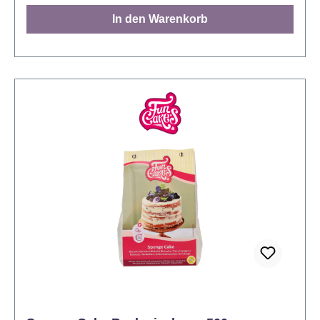
Desserts. 20 g gefriergetrocknete gehackte
In den Warenkorb
Himbeeren entsprechen ca. 130 g frischen
Himbeeren. Hinweis: Kühl, trocken und
lichtgeschützt lagern. Beutel nach dem Öffnen
möglichst luftdicht verschließen. Nährwerte
unterliegen bei Naturprodukten natürlichen
Schwankungen.