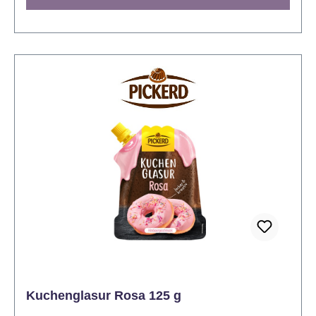
dekorieren Sie diese nach Lust und Laune. Die
Glasur kann sowohl in der Mikrowelle als auch im
Heißwasserbad erwärmt werden und hat einen
einzigartigen, praktischen Bereich zum Anfassen,
der nicht heiß wird. So geht´s in der Mikrowelle:
Beutel aufrecht in die Mikrowelle stellen und bei
niedrigster Leistungsstufe (max. 250 Watt) ca. 3-4
Minuten erwärmen bis der Inhalt komplett flüssig ist.
Beutel kurz durchkneten, Verschlusskappe
abschrauben und das erkaltete Gebäck mit der
heißen Glasur dekorieren. Wenn eine Restmenge
übrig bleibt, diese bitte gemäß Beschreibung im
Heißwasserbad erwärmen. So geht´s im
Heißwasserbad: Beutel ca. 10 Min. in ausreichend
heißes Wasser stelle oder legen. Mit einem
Topflappen den Beutel aus dem Wasser nehmen,
abtrocknen (es darf kein Wasser in die Glasur
gelangen), durchkneten und Verschlussklappe
Kuchenglasur Rosa 125 g
abschrauben. Erkaltetes Gebäck mit der heißen