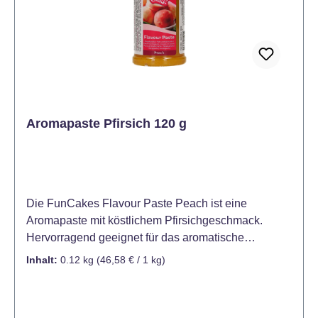
Aromapaste Pfirsich 120 g
Die FunCakes Flavour Paste Peach ist eine
Aromapaste mit köstlichem Pfirsichgeschmack.
Hervorragend geeignet für das aromatische
Verfeienern von Tortenfüllungen, Buttercremes,
Inhalt:
0.12 kg
(46,58 € / 1 kg)
Schokoladenganache, Eiscremes und vielen
weiteren Leckereien. Auch ideal für Kuchenteig,
Muffins und Bisquit. Fügen Sie einfach die