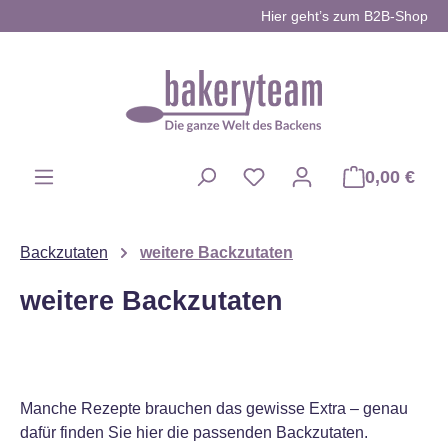
Hier geht’s zum B2B-Shop
Zum Hauptinhalt springen
0,00 €
Du hast 0 Produkte auf d
Backzutaten
weitere Backzutaten
weitere Backzutaten
Manche Rezepte brauchen das gewisse Extra – genau
dafür finden Sie hier die passenden Backzutaten.