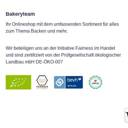
– dieser Floristendraht bietet
zuverlässigen Halt und kreative
Bakeryteam
Freiheit. Farbe: Dunkelgrün Stärke:
Ihr Onlineshop mit dem umfassenden Sortiment für alles
18 Gauge (dünn und flexibel, aber
zum Thema Backen und mehr.
stabil) - ca. 1,02 mm Set enthält 20
Drähte Ideal für Zuckerblumen,
Fondantblumen und andere essbare
Wir beteiligen uns an der Initiative Fairness im Handel
Dekorationen Passt sich natürlich in
und sind zertifiziert von der Prüfgesellschaft ökologischer
Blumendekorationen ein Länge ca.
Landbau mbH DE-ÖKO-007
36 cm