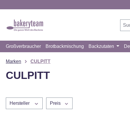
m Hauptinhalt springen
Zur Suche springen
Zur Hauptnavigation springen
Großverbraucher
Brotbackmischung
Backzutaten
De
Marken
CULPITT
CULPITT
Hersteller
Preis