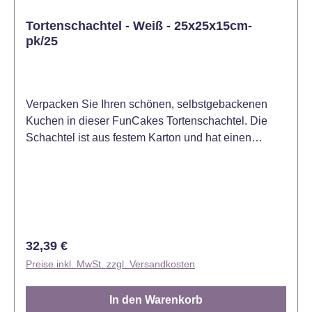
Tortenschachtel - Weiß - 25x25x15cm-
pk/25
Verpacken Sie Ihren schönen, selbstgebackenen
Kuchen in dieser FunCakes Tortenschachtel. Die
Schachtel ist aus festem Karton und hat einen
separaten Deckel, damit Sie die Torte einfach in die
Schachtel stellen können. Die Box kann bei
normalem Gebrauch mehrmals verwendet werden.
Größe: 25 x 25 x 15 cm. Inhalt: 25 Stück
Regulärer Preis:
32,39 €
Preise inkl. MwSt. zzgl. Versandkosten
In den Warenkorb