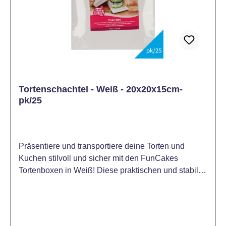
Tortenschachtel - Weiß - 20x20x15cm-
pk/25
Präsentiere und transportiere deine Torten und
Kuchen stilvoll und sicher mit den FunCakes
Tortenboxen in Weiß! Diese praktischen und stabilen
Boxen bieten den perfekten Schutz für deine
Kreationen. Mit einer Größe von 20 x 20 x 15 cm
sind sie ideal für kleinere Torten, Kuchen oder
Cupcakes. Das schlichte weiße Design macht sie