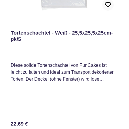
Tortenschachtel - Weiß - 25,5x25,5x25cm-
pk/5
Diese solide Tortenschachtel von FunCakes ist
leicht zu falten und ideal zum Transport dekorierter
Torten. Der Deckel (ohne Fenster) wird lose
mitgeliefert. Die Tortenschachtel ist mit Griffen an der
Dose ausgestattet, so dass Sie sie leicht hochheben
können. Bei normalem Gebrauch kann diese
Tortenschachtel mehrmals verwendet werden. Maße:
ca. 25,5 x 25,5 x 25 cm Inhalt: 5 Stück Dicke
Pappkuchenschachtel: 1,5 mm.
Regulärer Preis:
22,69 €