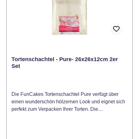
Tortenschachtel - Pure- 26x26x12cm 2er
Set
Die FunCakes Tortenschachtel Pure verfügt über
einen wunderschön hölzernen Look und eignet sich
perfekt zum Verpacken Ihrer Torten. Die
Tortenschachtel besitzt ein praktisches Fenster und
eignet sich aufgrund ihrer Höhe auch für dekorierte
Torten. Auch schön, um Ihre Torte zu verschenken.
Maße: 26 x 26 x 12 cm. Inhalt: 2 Schachteln.