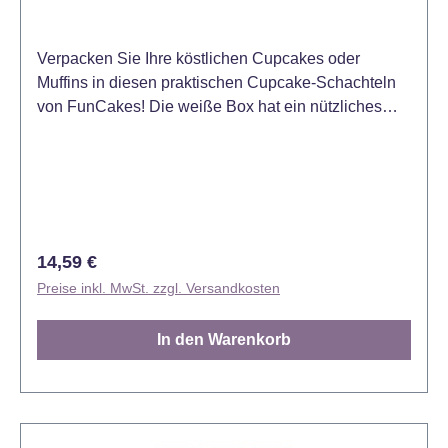
Verpacken Sie Ihre köstlichen Cupcakes oder
Muffins in diesen praktischen Cupcake-Schachteln
von FunCakes! Die weiße Box hat ein nützliches
Fenster. Geeignet für 1 normalen Cupcake oder
Muffin. Größe: ca. 9 x 9 x 13 cm Inhalt: 25
Schachteln und 25 Einsätze
Regulärer Preis:
14,59 €
Preise inkl. MwSt. zzgl. Versandkosten
In den Warenkorb