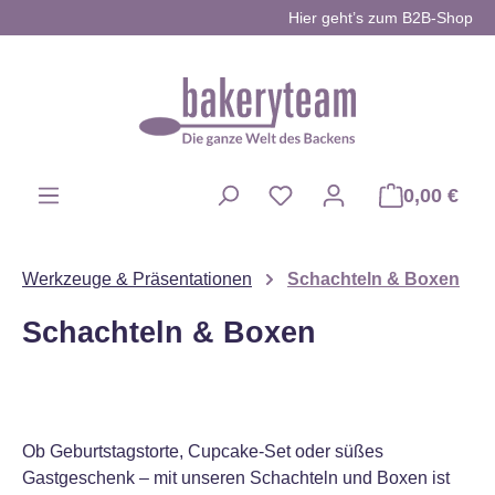
Hier geht’s zum B2B-Shop
Zum Hauptinhalt springen
0,00 €
Du hast 0 Produkte auf d
Werkzeuge & Präsentationen
Schachteln & Boxen
Schachteln & Boxen
Ob Geburtstagstorte, Cupcake-Set oder süßes
Gastgeschenk – mit unseren Schachteln und Boxen ist