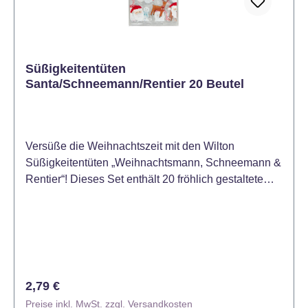
Süßigkeitentüten
Santa/Schneemann/Rentier 20 Beutel
Versüße die Weihnachtszeit mit den Wilton
Süßigkeitentüten „Weihnachtsmann, Schneemann &
Rentier“! Dieses Set enthält 20 fröhlich gestaltete
Tüten mit niedlichen Weihnachtsmotiven – ideal, um
Plätzchen, Pralinen oder andere Leckereien hübsch
zu verpacken. Die beigefügten Verschlussbänder
sorgen dafür, dass deine Köstlichkeiten sicher und
frisch bleiben. Perfekt für Geschenke, Mitbringsel
oder kleine Überraschungen für Freunde und
Regulärer Preis:
2,79 €
Familie. Tipp: Befülle die Tüten mit
Preise inkl. MwSt. zzgl. Versandkosten