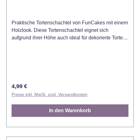
Praktische Tortenschachtel von FunCakes mit einem
Holzlook. Diese Tortenschachtel eignet sich
aufgrund ihrer Höhe auch ideal für dekorierte Torten
und besitzt ein praktisches Fenster. Perfekt, um Ihre
Torte zu verschenken. Maße: 32 x 32 x 11,5 cm.
Inhalt: 2 Schachteln.
Regulärer Preis:
4,99 €
Preise inkl. MwSt. zzgl. Versandkosten
In den Warenkorb