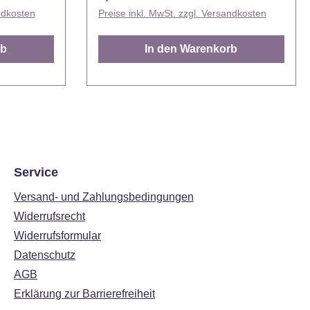
sse und
dunkel und nicht in der Nähe von
ndkosten
Preise inkl. MwSt. zzgl. Versandkosten
Fremdgerüchen. Größe: 2 x 2 cm
it seinem
Inhalt: 12 Stück
rb
In den Warenkorb
Renner!
 cm tief.
Service
Versand- und Zahlungsbedingungen
Widerrufsrecht
Widerrufsformular
Datenschutz
AGB
Erklärung zur Barrierefreiheit