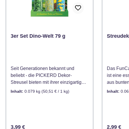
3er Set Dino-Welt 79 g
Streudek
Seit Generationen bekannt und
Das FunCa
beliebt - die PICKERD Dekor-
ist eine e
Streusel bieten mit ihrer einzigartigen
aus bunten
Vielfalt in Form, Farbe und
Kügelchen
Inhalt:
0.079 kg
(50,51 € / 1 kg)
Inhalt:
0.06
Geschmack für jeden Anlass die
Zuckerfigu
passende Dekoration. Mit den Dekor-
Dinosaurie
Streuseln sind Kuchen, Torten und
geeignet f
Gebäck schnell und einfach
Verzieren 
individuell verziert. Auch Eis und
Cupcakes, 
Regulärer Preis:
Regulärer
3,99 €
2,99 €