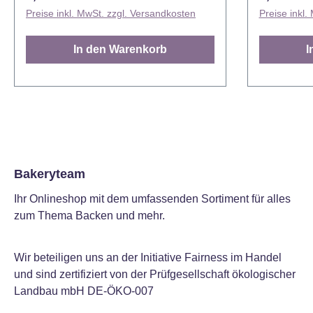
Desserts verwandeln sich damit im
Eis und vi
Preise inkl. MwSt. zzgl. Versandkosten
Preise inkl.
Handumdrehen in bunte Leckereien.
Leckereien. Mit ihrer Vielseitig
Tritt ein, in eine Welt vor unserer Zeit!
und guten 
In den Warenkorb
I
Egal ob Farnblätter, Perlchen-Mix
unverzicht
oder Dinos, mit dem 3er Streusel Set
Konditor o
Dino-Welt verwandelst du jedes
FunCakes S
Gebäck in einen phantasievollen
vielen ver
Hingucker. Ideal für Themenpartys
erhältlich. Verpackt in praktischer
oder Kindergeburtstage. Hinweis:
Streudose. Farbe: Mehrfarbig Inhal
Kühl und trocken lagern.
65 Gramm. Lager: Trocken lager
zwischen 1
Bakeryteam
Ihr Onlineshop mit dem umfassenden Sortiment für alles
zum Thema Backen und mehr.
Wir beteiligen uns an der Initiative Fairness im Handel
und sind zertifiziert von der Prüfgesellschaft ökologischer
Landbau mbH DE-ÖKO-007