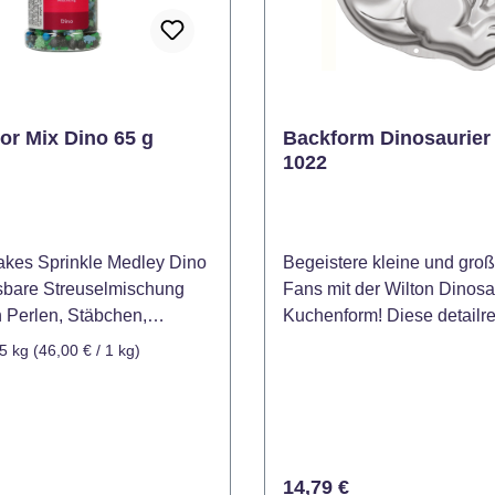
or Mix Dino 65 g
Backform Dinosaurier
1022
kes Sprinkle Medley Dino
Begeistere kleine und gro
ssbare Streuselmischung
Fans mit der Wilton Dinosa
 Perlen, Stäbchen,
Kuchenform! Diese detailr
, Mimosas und kleinen
Aluminiumform ermöglicht e
5 kg
(46,00 € / 1 kg)
ren in Form von
einen beeindruckenden Ku
rn. Sie ist hervorragend
Form eines Dinosauriers z
ür das Dekorieren und
perfekt für Kindergeburtsta
von Kuchen, Torten,
Partys oder besondere Anl
Muffins, Keksen, Desserts,
robuste Konstruktion sorgt 
 Preis:
Regulärer Preis:
14,79 €