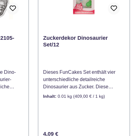
 2105-
Zuckerdekor Dinosaurier
Set/12
ße Dino-
Dieses FunCakes Set enthält vier
urier-
unterschiedliche detailreiche
eiche
Dinosaurier aus Zucker. Diese
s dir,
lustigen Dinos sind perfekt für tolle
Inhalt:
0.01 kg
(409,00 € / 1 kg)
chen in
Cupcakes für den nächsten
u backen –
Kindergeburtstag. Natürlich lassen
ge, Motto-
sich damit auch wunderbar Torten
ässe. Die
und Kekse dekorieren. Kühl und
für
trocken lagern (12-20°C), möglichst
Regulärer Preis:
4,09 €