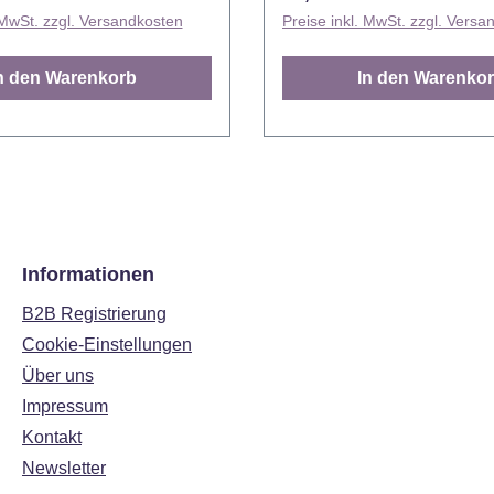
elen weiteren süßen
gleichmäßige Backergebni
 MwSt. zzgl. Versandkosten
Preise inkl. MwSt. zzgl. Versa
keit
einfache Handhabung. Dieser
Handhabung sind sie ein
prähistorische Partygast m
n den Warenkorb
In den Warenko
bares Werkzeug für jeden
freundlichen Blick ist der 
der Hobbybäcker. Die
Maße: ca. 32 cm x 28 cm x 5
prinkles sind bereits in
schiedenen Variationen
t:
n,
5° C - 20° C
Informationen
B2B Registrierung
Cookie-Einstellungen
Über uns
Impressum
Kontakt
Newsletter