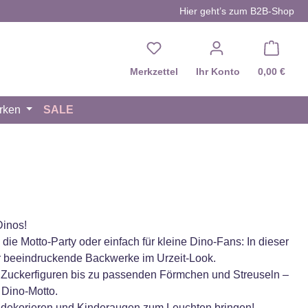
Hier geht’s zum B2B-Shop
Du hast 0 Produkte auf d
Merkzettel
Ihr Konto
0,00 €
rken
SALE
Dinos!
die Motto-Party oder einfach für kleine Dino-Fans: In dieser
für beeindruckende Backwerke im Urzeit-Look.
 Zuckerfiguren bis zu passenden Förmchen und Streuseln –
 Dino-Motto.
v dekorieren und Kinderaugen zum Leuchten bringen!