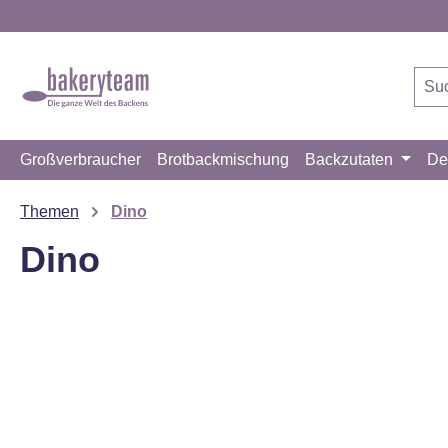
m Hauptinhalt springen
Zur Suche springen
Zur Hauptnavigation springen
Großverbraucher
Brotbackmischung
Backzutaten
De
Themen
Dino
Dino