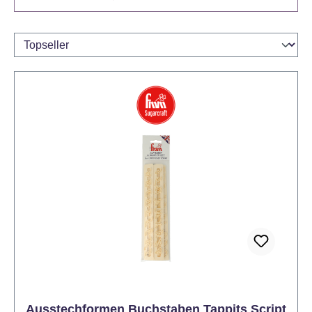
Ausstechformen Buchstaben Tappits Script