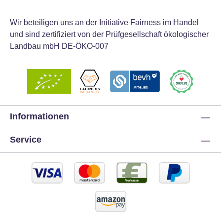
in Ihrer Hand zusammen und falten Sie das Blatt
nach außen. Zum Herstellen kleinerer Rosen
Wir beteiligen uns an der Initiative Fairness im Handel
verwenden Sie einfach ein kleineres Stück Fondant,
und sind zertifiziert von der Prüfgesellschaft ökologischer
nutzen aber dieselbe Technik wie für eine große
Landbau mbH DE-ÖKO-007
Rose. Mit diesem Ausstecher stellen Sie Rosen in
Größen von 15 bis 50 mm her. Inhalt: 2 Ausstecher.
Maße Ausstecher: 13 x 3 cm und 10 x 4 cm
Informationen
Service