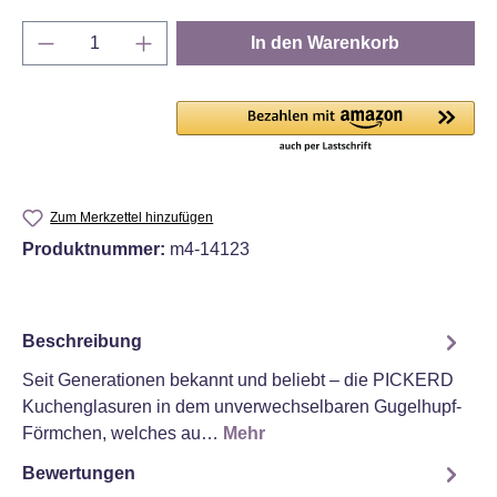
Produkt Anzahl: Gib den gewünschten Wert e
In den Warenkorb
Zum Merkzettel hinzufügen
Produktnummer:
m4-14123
Beschreibung
Seit Generationen bekannt und beliebt – die PICKERD
Kuchenglasuren in dem unverwechselbaren Gugelhupf-
Förmchen, welches au…
Mehr
Bewertungen