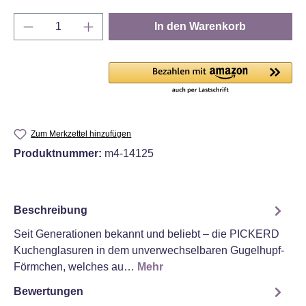
Produkt Anzahl: Gib den gewünschten Wert e
In den Warenkorb
Zum Merkzettel hinzufügen
Produktnummer:
m4-14125
Beschreibung
Seit Generationen bekannt und beliebt – die PICKERD
Kuchenglasuren in dem unverwechselbaren Gugelhupf-
Förmchen, welches au…
Mehr
Bewertungen