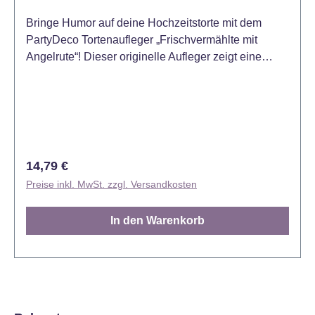
Bringe Humor auf deine Hochzeitstorte mit dem
PartyDeco Tortenaufleger „Frischvermählte mit
Angelrute“! Dieser originelle Aufleger zeigt eine
Braut, die ihren Bräutigam mit einer Angelrute
einfängt – ein witziger Blickfang für Hochzeiten mit
einer humorvollen Note. Der hochwertige Acryl-
Aufleger sorgt für Stabilität und Eleganz auf deiner
Festtagstorte. Nur der Papierboden ist für den
Kontakt mit Lebensmitteln bestimmt. Der Cake
Regulärer Preis:
14,79 €
Topper ist für den einmaligen Gebrauch geeignet.
Preise inkl. MwSt. zzgl. Versandkosten
Höhe 13 cm.
In den Warenkorb