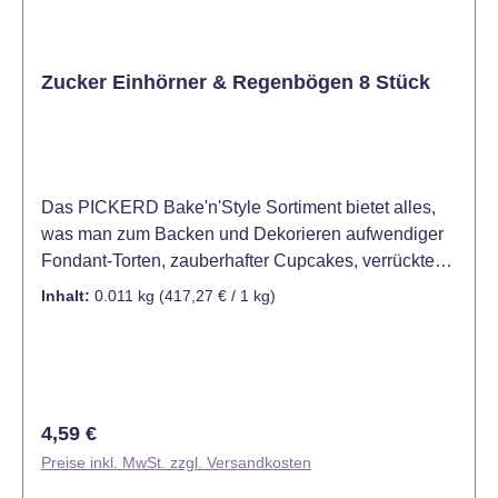
Zucker Einhörner & Regenbögen 8 Stück
Das PICKERD Bake'n'Style Sortiment bietet alles,
was man zum Backen und Dekorieren aufwendiger
Fondant-Torten, zauberhafter Cupcakes, verrückten
Cake Pops oder bunten Rainbow Cakes braucht. Mit
Inhalt:
0.011 kg
(417,27 € / 1 kg)
den formschönen Zucker-Einhörnern & -
Regenbögen lassen sich angesagte Kleingebäcke
wie Cupcakes, Cake Pops und Muffins individuell
und kreativ dekorieren. Aber auch klassische
Kuchen, Torten, Eis und leckere Desserts sind damit
Regulärer Preis:
4,59 €
ganz schnell und einfach zu verzieren. Einhorn-Fans
Preise inkl. MwSt. zzgl. Versandkosten
aufgepasst! Die süßen Zucker-Einhörner und -