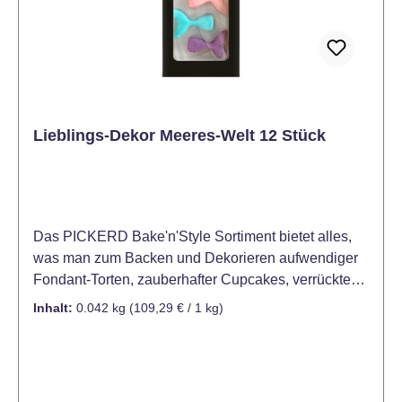
Lieblings-Dekor Meeres-Welt 12 Stück
Das PICKERD Bake'n'Style Sortiment bietet alles,
was man zum Backen und Dekorieren aufwendiger
Fondant-Torten, zauberhafter Cupcakes, verrückten
Cake Pops oder bunten Rainbow Cakes braucht. Mit
Inhalt:
0.042 kg
(109,29 € / 1 kg)
unseren formschönen Meereswelt-Auflegern lassen
sich Kleingebäcke wie Cupcakes, Cake Pops und
Muffins individuell und kreativ dekorieren. Aber auch
klassische Kuchen, Torten, Eis und leckere Desserts