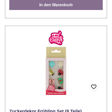
Regenbögen kommen direkt aus dem magischen
In den Warenkorb
Regenbogen-Land und verwandeln Kuchen,
Cupcakes, Cake-Pops und Co. in zauberhafte
Leckereien. Hinweis: Kühl und trocken lagern. Vor
direkter Sonneneinstrahlung schützen. Sahne,
Desserts, Eis usw. erst kurz vor dem Servieren
dekorieren. Schokolade, Fondant, Zuckerguss usw.
vor dem Antrocknen dekorieren.
Zuckerdekor Frühling Set (8 Teile)