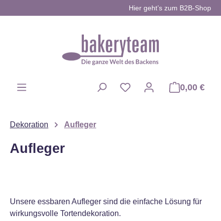
Hier geht’s zum B2B-Shop
Zum Hauptinhalt springen
0,00 €
Du hast 0 Produkte auf d
Dekoration
Aufleger
Aufleger
Unsere essbaren Aufleger sind die einfache Lösung für
wirkungsvolle Tortendekoration.