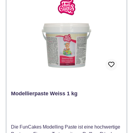
widerstandsfähig, trocknet schnell aus, ohne
auszuhärten und kann leicht mit herkömmlichen
Lebensmittelfarben eingefärbt werden. Mit ihrem
unverkennbaren Aroma und dem einzigartigen
Geschmack von Vanille und karamellisiertem
Zucker, enthält sie kein Gluten, keine gehärteten
Fette oder Rückstände von Trockenfrüchten. 2017
wurde die Modellierpaste von Saracino mit dem
Preis für das beste Produkt auf den Cake Master
Awards in England ausgezeichnet. Für eine
optimale Lagerung sollte das Produkt an einem
kühlen und trockenen Ort ohne direktes Licht
aufbewahrt werden. Farbe: Schwarz
Modellierpaste Weiss 1 kg
Die FunCakes Modelling Paste ist eine hochwertige