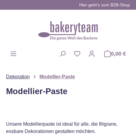
Hier geht’s zum B2B-Shop
Zum Hauptinhalt springen
0,00 €
Du hast 0 Produkte auf d
Dekoration
Modellier-Paste
Modellier-Paste
Unsere Modellierpaste ist ideal für alle, die filigrane,
essbare Dekorationen gestalten möchten.