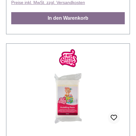
Preise inkl. MwSt. zzgl. Versandkosten
Der Vorteil liegt darin, dass die Kakaobutter dabei
hilft Macken oder kleine Fehler wieder
In den Warenkorb
auszubessern. Sie verspricht eine herausragende
Leistung und beste Ergebnisse. Zusätzlich kann die
Paste auch zur Abdeckung von Kuchen verwendet
werden. Sie ist flexibel und dennoch
widerstandsfähig, trocknet schnell aus, ohne
auszuhärten und kann leicht mit herkömmlichen
Lebensmittelfarben eingefärbt werden. Mit ihrem
unverkennbaren Aroma und dem einzigartigen
Geschmack von Vanille und karamellisiertem
Zucker, enthält sie kein Gluten, keine gehärteten
Fette oder Rückstände von Trockenfrüchten. Sie ist
nicht nur glutenfrei, sondern auch frei von gehärteten
Fetten und Palmöl. 2017 wurde die Modellierpaste
von Saracino mit dem Preis für das beste Produkt
auf den Cake Master Awards in England
ausgezeichnet. Für eine optimale Lagerung sollte