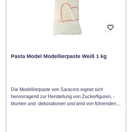
Zucker, enthält sie kein Gluten, keine gehärteten
Fette oder Rückstände von Trockenfrüchten. 2017
wurde die Modellierpaste von Saracino mit dem
Preis für das beste Produkt auf den Cake Master
Awards in England ausgezeichnet. Für eine
optimale Lagerung sollte das Produkt an einem
kühlen und trockenen Ort ohne direktes Licht
aufbewahrt werden. Farbe: Weiß
Pasta Model Modellierpaste Weiß 1 kg
Die Modellierpaste von Saracino eignet sich
hervorragend zur Herstellung von Zuckerfiguren, -
blumen und -dekorationen und wird von führenden
Kuchendesignern bevorzugt. Die Pasta Model
Modellierpaste von Saracino enthält Kakaobutter.
Das macht sie zwar anfangs härter, ab 30 Grad wird
sie aber so weich, dass sie von hoher