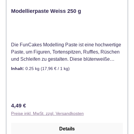
das Produkt an einem kühlen und trockenen Ort
ohne direktes Licht aufbewahrt werden. Farbe: Weiß
Modellierpaste Weiss 250 g
Die FunCakes Modelling Paste ist eine hochwertige
Paste, um Figuren, Tortenspitzen, Ruffles, Rüschen
und Schleifen zu gestalten. Diese blütenweiße
Modellierpaste ist stärker als Fondant und klebt
Inhalt:
0.25 kg
(17,96 € / 1 kg)
nicht. Deswegen eignet sie sich hervorragend für
Dekorationen. Die Paste kann mit
Lebensmittelfarbstoffen gefärbt werden, sodass
diese vielseitig zum Einsatz kommen kann. Wenn
die Modellierpaste trocken ist, kann diese auch
Regulärer Preis:
4,49 €
bemalt werden. Zubereitung: Gut kneten, bis die
Preise inkl. MwSt. zzgl. Versandkosten
Paste weich, glatt, streckbar und faltenfrei ist.
Zusätzliche Festigkeit bewirkt man durch Zusatz von
Details
CMC (max. 1 tl pro 250 g). Tipp: Verwenden Sie