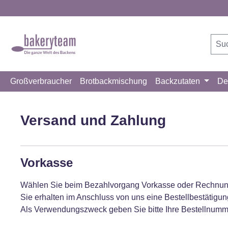
m Hauptinhalt springen
Zur Suche springen
Zur Hauptnavigation springen
Großverbraucher
Brotbackmischung
Backzutaten
De
Versand und Zahlung
Vorkasse
Wählen Sie beim Bezahlvorgang Vorkasse oder Rechnung
Sie erhalten im Anschluss von uns eine Bestellbestätig
Als Verwendungszweck geben Sie bitte Ihre Bestellnumme