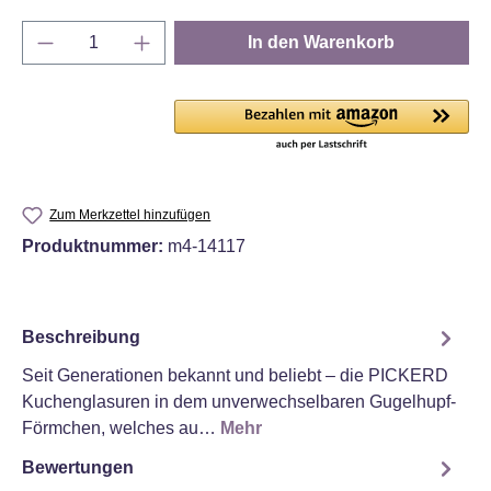
Produkt Anzahl: Gib den gewünschten Wert e
In den Warenkorb
Zum Merkzettel hinzufügen
Produktnummer:
m4-14117
Beschreibung
Seit Generationen bekannt und beliebt – die PICKERD
Kuchenglasuren in dem unverwechselbaren Gugelhupf-
Förmchen, welches au…
Mehr
Bewertungen