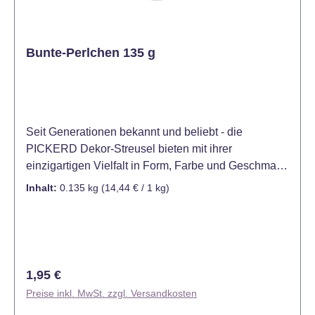
Bunte-Perlchen 135 g
Seit Generationen bekannt und beliebt - die
PICKERD Dekor-Streusel bieten mit ihrer
einzigartigen Vielfalt in Form, Farbe und Geschmack
für jeden Anlass die passende Dekoration. Mit den
Inhalt:
0.135 kg
(14,44 € / 1 kg)
Dekor-Streuseln sind Kuchen, Torten und Gebäck
schnell und einfach individuell verziert. Auch Eis und
Desserts verwandeln sich damit im Handumdrehen
in bunte Leckereien. Die bunten Zucker-Perlchen
sind ein beliebter Klassiker, der in keiner Küche
Regulärer Preis:
1,95 €
fehlen darf. Hinweis: 15 - 25 °C; Kühl, trocken und
Preise inkl. MwSt. zzgl. Versandkosten
lichtgeschützt lagern.