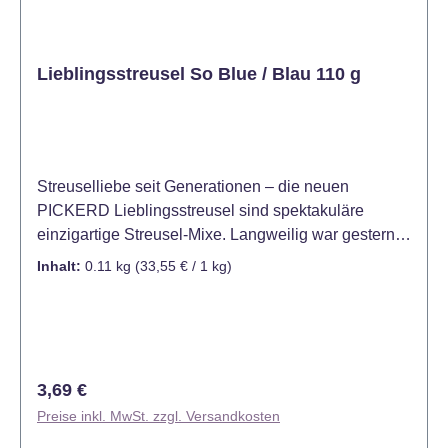
Lieblingsstreusel So Blue / Blau 110 g
Streuselliebe seit Generationen – die neuen
PICKERD Lieblingsstreusel sind spektakuläre
einzigartige Streusel-Mixe. Langweilig war gestern!
PICKERD Lieblingsstreusel sind außergewöhnliche
Inhalt:
0.11 kg
(33,55 € / 1 kg)
Streusel-Mixe mit Streuseln in verschiedenen
Größen, Formen und Farben – perfekt aufeinander
abgestimmt sorgen sie für noch mehr funkelnde und
kreative Backmomente. „Blue magic“ - ein magisch
blauer Moment: Die PICKERD Lieblingsstreusel So
Regulärer Preis:
3,69 €
Blue strahlen in blau mit kleinen silbrigen Akzenten.
Preise inkl. MwSt. zzgl. Versandkosten
So ist der Mix vielseitig einsetzbar und verschönert