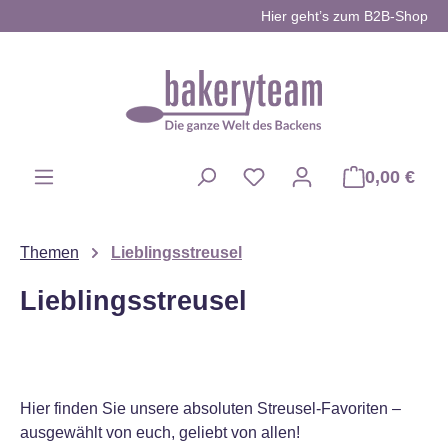
Hier geht’s zum B2B-Shop
Zum Hauptinhalt springen
0,00 €
Du hast 0 Produkte auf d
Themen
Lieblingsstreusel
Lieblingsstreusel
Hier finden Sie unsere absoluten Streusel-Favoriten –
ausgewählt von euch, geliebt von allen!