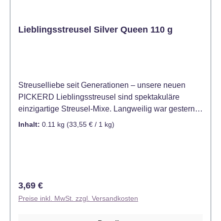
Lieblingsstreusel Silver Queen 110 g
Streuselliebe seit Generationen – unsere neuen
PICKERD Lieblingsstreusel sind spektakuläre
einzigartige Streusel-Mixe. Langweilig war gestern!
PICKERD Lieblingsstreusel sind außergewöhnliche
Inhalt:
0.11 kg
(33,55 € / 1 kg)
Streusel-Mixe mit Streuseln in verschiedenen
Größen, Formen und Farben – perfekt aufeinander
abgestimmt sorgen sie für noch mehr funkelnde und
kreative Backmomente. „Dress to impress“ - die
Königin unter den Lieblingsstreuseln: die glänzend-
Regulärer Preis:
3,69 €
funkelnden neuen PICKERD Lieblingsstreusel
Preise inkl. MwSt. zzgl. Versandkosten
Silver Queen krönen jede Backkreation in edlem
Silber. Damit wird jedes Gebäck zu einem