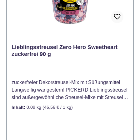
Lieblingsstreusel Zero Hero Sweetheart
zuckerfrei 90 g
zuckerfreier Dekorstreusel-Mix mit Süßungsmittel
Langweilig war gestern! PICKERD Lieblingsstreusel
sind außergewöhnliche Streusel-Mixe mit Streuseln
in verschiedenen Größen, Formen und Farben –
Inhalt:
0.09 kg
(46,56 € / 1 kg)
perfekt aufeinander abgestimmt sorgen sie für noch
mehr funkelnde und kreative Backmomente. Für all
die süßen Momente im Leben – ganz ohne Zucker!
Die Pickerd Lieblingsstreusel Sweetheart in