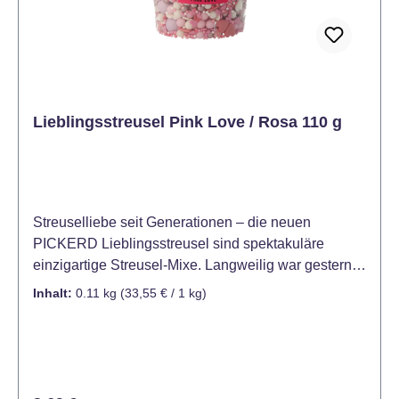
Lieblingsstreusel Pink Love / Rosa 110 g
Streuselliebe seit Generationen – die neuen
PICKERD Lieblingsstreusel sind spektakuläre
einzigartige Streusel-Mixe. Langweilig war gestern!
PICKERD Lieblingsstreusel sind außergewöhnliche
Inhalt:
0.11 kg
(33,55 € / 1 kg)
Streusel-Mixe mit Streuseln in verschiedenen
Größen, Formen und Farben – perfekt aufeinander
abgestimmt sorgen sie für noch mehr funkelnde und
kreative Backmomente. „Pink pearls for the girls“- ein
Traum in rosa: Die PICKERD Lieblingsstreusel Pink