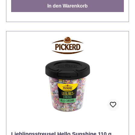
jede Köstlichkeit. Bitte beachten Sie, dass unsere
In den Warenkorb
Produkte ungekühlt versendet werden. Dadurch
kann es bei warmen Temperaturen auf dem
Versandweg zu einer Qualitätsminderung kommen.
Hinweis: Achtung: Perlen können in die Atemwege
von Kindern gelangen. Kühl, trocken und
lichtgeschützt lagern.
Lieblingsstreusel Hello Sunshine 110 g