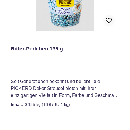
Ritter-Perlchen 135 g
Seit Generationen bekannt und beliebt - die
PICKERD Dekor-Streusel bieten mit ihrer
einzigartigen Vielfalt in Form, Farbe und Geschmack
für jeden Anlass die passende Dekoration. Mit den
Inhalt:
0.135 kg
(16,67 € / 1 kg)
Dekor-Streuseln sind Kuchen, Torten und Gebäck
schnell und einfach individuell verziert. Auch Eis und
Desserts verwandeln sich damit im Handumdrehen