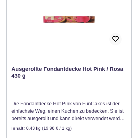
die Fondantdecke mit der weißen Folie nach oben
vorsichtig über den Kuchen. Entfernen Sie die Folie
und glätten Sie vorsichtig die Fondantdecke auf dem
Kuchen. Überstehenden Fondant abschneiden und
den Kuchen nach Belieben verzieren.
Ausgerollte Fondantdecke Hot Pink / Rosa
430 g
Die Fondantdecke Hot Pink von FunCakes ist der
einfachste Weg, einen Kuchen zu bedecken. Sie ist
bereits ausgerollt und kann direkt verwendet werden.
Die Fondantdecke Hot Pink ist ideal für das
Inhalt:
0.43 kg
(19,98 € / 1 kg)
Eindecken von Kuchen und Torten. Hervorragend