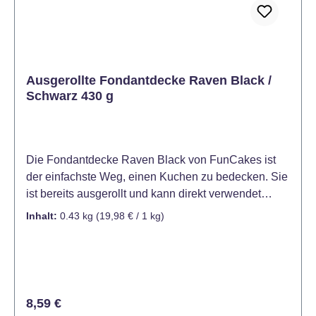
den Kuchen nach Belieben verzieren.
Ausgerollte Fondantdecke Raven Black /
Schwarz 430 g
Die Fondantdecke Raven Black von FunCakes ist
der einfachste Weg, einen Kuchen zu bedecken. Sie
ist bereits ausgerollt und kann direkt verwendet
werden. Die Fondantdecke Raven Black ist ideal für
Inhalt:
0.43 kg
(19,98 € / 1 kg)
das Eindecken von Kuchen und Torten.
Hervorragend geeignet für das Modellieren von
Verzierungen und das Ausschneiden von Formen
und Mustern. Mit ihrem köstlichen Vanillegeschmack
und ihrer schönen tiefschwarzen Farbe ist sie ein
Regulärer Preis:
8,59 €
sehr begehrtes Produkt für Konditoren und