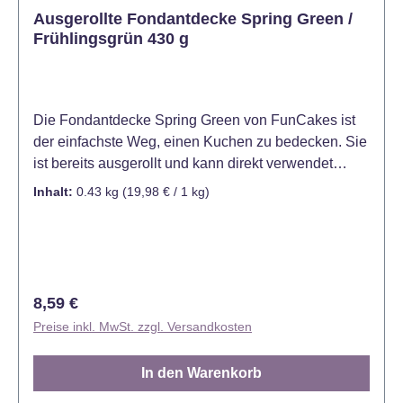
Ausgerollte Fondantdecke Spring Green /
Frühlingsgrün 430 g
Die Fondantdecke Spring Green von FunCakes ist
der einfachste Weg, einen Kuchen zu bedecken. Sie
ist bereits ausgerollt und kann direkt verwendet
werden. Die Fondantdecke Spring Green ist ideal für
Inhalt:
0.43 kg
(19,98 € / 1 kg)
das Eindecken von Kuchen und Torten.
Hervorragend geeignet für das Modellieren von
Verzierungen und das Ausschneiden von Formen
und Mustern. Mit ihrem köstlichen Vanillegeschmack
und ihrer schönen hellgrünen Farbe ist sie ein sehr
Regulärer Preis:
8,59 €
begehrtes Produkt für Konditoren und Hobbybäcker.
Preise inkl. MwSt. zzgl. Versandkosten
Die FunCakes Fondantdecken sind bereits in vielen
verschiedenen Farben erhältlich. Passend für einen
In den Warenkorb
Kuchen mit einem Durchmesser von 15-20 cm und
einer Höhe von 10 cm oder einen Kuchen mit einem