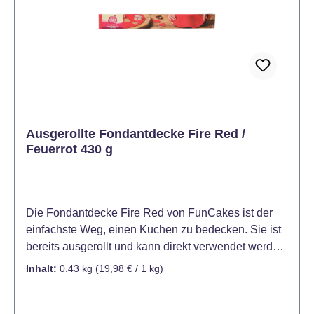
vorsichtig über den Kuchen. Entfernen Sie die Folie
und glätten Sie vorsichtig die Fondantdecke auf dem
Kuchen. Überstehenden Fondant abschneiden und
den Kuchen nach Belieben verzieren.
Ausgerollte Fondantdecke Fire Red /
Feuerrot 430 g
Die Fondantdecke Fire Red von FunCakes ist der
einfachste Weg, einen Kuchen zu bedecken. Sie ist
bereits ausgerollt und kann direkt verwendet werden.
Die Fondantdecke Fire Red ist ideal für das
Inhalt:
0.43 kg
(19,98 € / 1 kg)
Eindecken von Kuchen und Torten. Hervorragend
geeignet für das Modellieren von Verzierungen und
das Ausschneiden von Formen und Mustern. Mit