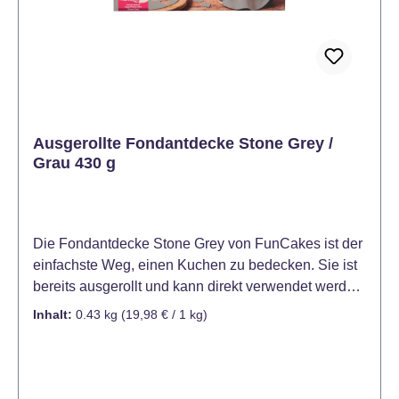
und glätten Sie vorsichtig die Fondantdecke auf dem
Kuchen. Überstehenden Fondant abschneiden und
den Kuchen nach Belieben verzieren.
Ausgerollte Fondantdecke Stone Grey /
Grau 430 g
Die Fondantdecke Stone Grey von FunCakes ist der
einfachste Weg, einen Kuchen zu bedecken. Sie ist
bereits ausgerollt und kann direkt verwendet werden.
Die Fondantdecke Stone Grey ist ideal für das
Inhalt:
0.43 kg
(19,98 € / 1 kg)
Eindecken von Kuchen und Torten. Hervorragend
geeignet für das Modellieren von Verzierungen und
das Ausschneiden von Formen und Mustern. Mit
ihrem köstlichen Vanillegeschmack und ihrer