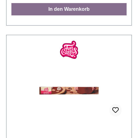
verschiedenen Farben erhältlich. Passend für einen
In den Warenkorb
Kuchen mit einem Durchmesser von 15-20 cm und
einer Höhe von 10 cm oder einen Kuchen mit einem
Durchmesser von 20-25 cm mit einer Höhe von 7,5
cm. Inhalt: 430 Gramm Lager: Kühl und dunkel
lagern, 15-20°C Verarbeitung: Die Fondantdecke
vorsichtig aus der Verpackung nehmen und
ausrollen. An beiden Enden der weißen Folie
ziehen, um sie auszubreiten. Den Kuchen mit einer
dünnen Schicht Buttercreme bestreichen. Legen Sie
die Fondantdecke mit der weißen Folie nach oben
vorsichtig über den Kuchen. Entfernen Sie die Folie
und glätten Sie vorsichtig die Fondantdecke auf dem
Kuchen. Überstehenden Fondant abschneiden und
den Kuchen nach Belieben verzieren.