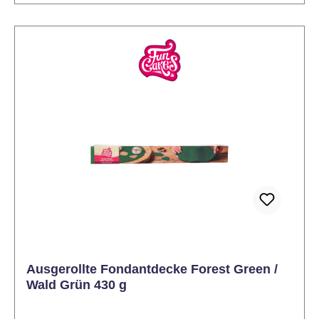
Durchmesser von 20-25 cm mit einer Höhe von 7,5
cm. Inhalt: 430 Gramm Lager: Kühl und dunkel
lagern, 15-20°C Verarbeitung: Die Fondantdecke
vorsichtig aus der Verpackung nehmen und
ausrollen. An beiden Enden der weißen Folie
ziehen, um sie auszubreiten. Den Kuchen mit einer
dünnen Schicht Buttercreme bestreichen. Legen Sie
die Fondantdecke mit der weißen Folie nach oben
vorsichtig über den Kuchen. Entfernen Sie die Folie
und glätten Sie vorsichtig die Fondantdecke auf dem
Kuchen. Überstehenden Fondant abschneiden und
den Kuchen nach Belieben verzieren.
Ausgerollte Fondantdecke Forest Green /
Wald Grün 430 g