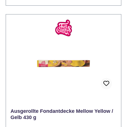
Durchmesser von 20-25 cm mit einer Höhe von 7,5
cm. Inhalt: 430 Gramm Lager: Kühl und dunkel
lagern, 15-20°C Verarbeitung: Die Fondantdecke
vorsichtig aus der Verpackung nehmen und
ausrollen. An beiden Enden der weißen Folie
ziehen, um sie auszubreiten. Den Kuchen mit einer
dünnen Schicht Buttercreme bestreichen. Legen Sie
die Fondantdecke mit der weißen Folie nach oben
vorsichtig über den Kuchen. Entfernen Sie die Folie
und glätten Sie vorsichtig die Fondantdecke auf dem
Kuchen. Überstehenden Fondant abschneiden und
den Kuchen nach Belieben verzieren.
Ausgerollte Fondantdecke Mellow Yellow /
Gelb 430 g