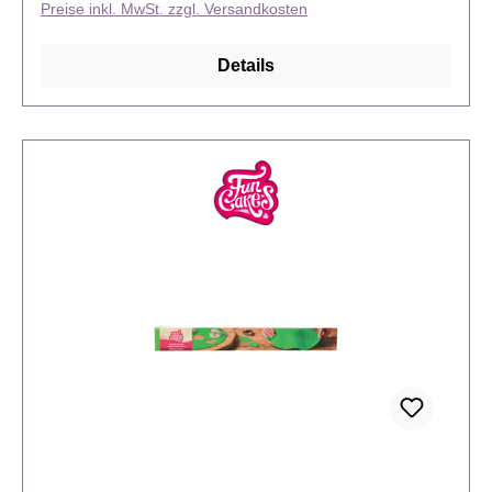
Preise inkl. MwSt. zzgl. Versandkosten
Hobbybäcker. Die FunCakes Fondantdecken sind
bereits in vielen verschiedenen Farben erhältlich.
Details
Passend für einen Kuchen mit einem Durchmesser
von 15-20 cm und einer Höhe von 10 cm oder einen
Kuchen mit einem Durchmesser von 20-25 cm mit
einer Höhe von 7,5 cm. Inhalt: 430 Gramm Lager:
Kühl und dunkel lagern, 15-20°C Verarbeitung: Die
Fondantdecke vorsichtig aus der Verpackung
nehmen und ausrollen. An beiden Enden der weißen
Folie ziehen, um sie auszubreiten. Den Kuchen mit
einer dünnen Schicht Buttercreme bestreichen.
Legen Sie die Fondantdecke mit der weißen Folie
nach oben vorsichtig über den Kuchen. Entfernen
Sie die Folie und glätten Sie vorsichtig die
Fondantdecke auf dem Kuchen. Überstehenden
Fondant abschneiden und den Kuchen nach
Belieben verzieren.