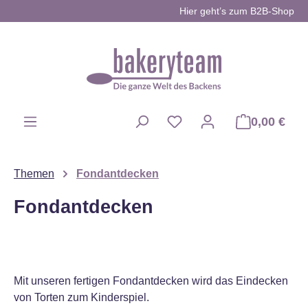
Hier geht’s zum B2B-Shop
Zum Hauptinhalt springen
0,00 €
Du hast 0 Produkte auf d
Themen
Fondantdecken
Fondantdecken
Mit unseren fertigen Fondantdecken wird das Eindecken
von Torten zum Kinderspiel.