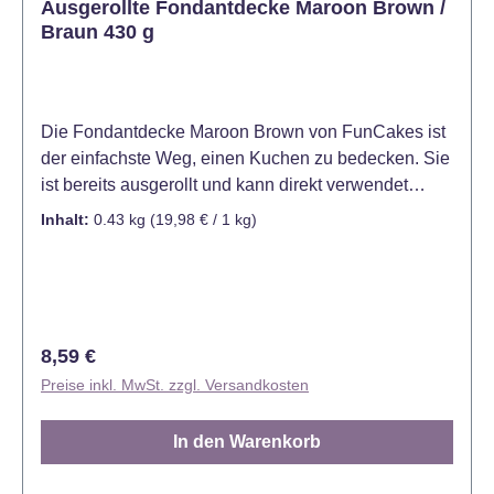
Ausgerollte Fondantdecke Maroon Brown /
Braun 430 g
Die Fondantdecke Maroon Brown von FunCakes ist
der einfachste Weg, einen Kuchen zu bedecken. Sie
ist bereits ausgerollt und kann direkt verwendet
werden. Die Fondantdecke Maroon Brown ist ideal
Inhalt:
0.43 kg
(19,98 € / 1 kg)
für das Eindecken von Kuchen und Torten.
Hervorragend geeignet für das Modellieren von
Verzierungen und das Ausschneiden von Formen
und Mustern. Mit ihrem köstlichen Vanillegeschmack
und ihrer schönen gelben Farbe ist sie ein sehr
Regulärer Preis:
8,59 €
begehrtes Produkt für Konditoren und Hobbybäcker.
Preise inkl. MwSt. zzgl. Versandkosten
Die FunCakes Fondantdecken sind bereits in vielen
verschiedenen Farben erhältlich. Passend für einen
In den Warenkorb
Kuchen mit einem Durchmesser von 15-20 cm und
einer Höhe von 10 cm oder einen Kuchen mit einem