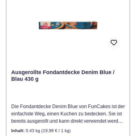
dünnen Schicht Buttercreme bestreichen. Legen Sie
die Fondantdecke mit der weißen Folie nach oben
vorsichtig über den Kuchen. Entfernen Sie die Folie
und glätten Sie vorsichtig die Fondantdecke auf dem
Kuchen. Überstehenden Fondant abschneiden und
den Kuchen nach Belieben verzieren.
Ausgerollte Fondantdecke Denim Blue /
Blau 430 g
Die Fondantdecke Denim Blue von FunCakes ist der
einfachste Weg, einen Kuchen zu bedecken. Sie ist
bereits ausgerollt und kann direkt verwendet werden.
Die Fondantdecke Denim Blue ist ideal für das
Inhalt:
0.43 kg
(19,98 € / 1 kg)
Eindecken von Kuchen und Torten. Hervorragend