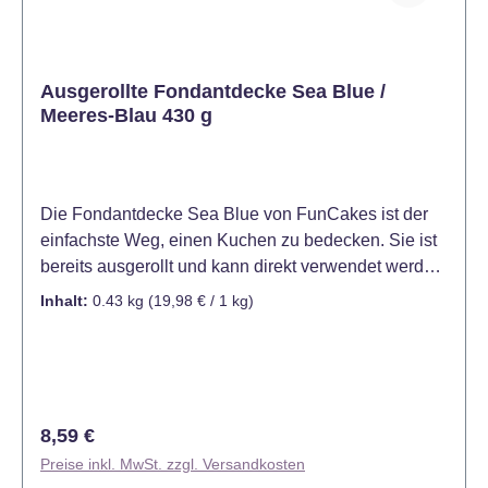
Ausgerollte Fondantdecke Sea Blue /
Meeres-Blau 430 g
Die Fondantdecke Sea Blue von FunCakes ist der
einfachste Weg, einen Kuchen zu bedecken. Sie ist
bereits ausgerollt und kann direkt verwendet werden.
Die Fondantdecke Sea Blue ist ideal für das
Inhalt:
0.43 kg
(19,98 € / 1 kg)
Eindecken von Kuchen und Torten. Hervorragend
geeignet für das Modellieren von Verzierungen und
das Ausschneiden von Formen und Mustern. Mit
ihrem köstlichen Vanillegeschmack und ihrer
schönen gelben Farbe ist sie ein sehr begehrtes
Regulärer Preis:
8,59 €
Produkt für Konditoren und Hobbybäcker. Die
Preise inkl. MwSt. zzgl. Versandkosten
FunCakes Fondantdecken sind bereits in vielen