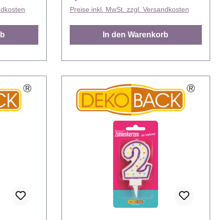
unten
Zahlenkerze Drei auf einem selbst
ndkosten
Preise inkl. MwSt. zzgl. Versandkosten
mit kann
gebackenen Muffin viel Glück. Die
hen oder
werden sich freuen! Aber natürlich
rb
In den Warenkorb
 einfach
kann man mit der Decocino
zw. jeder
Zahlenkerze Drei auch einfach einen
wird,
Geburtstagskuchen und oder eine
Geburtstagstorte mit der passenden
Zahlenkerze krönen und dem Schatz
ind alle
auf diese Weise Happy Birthday
wünschen. Endlos kombinierbar
 Geburtstag
Selbstverständlich endlos
nn und
miteinander kombinierbar sind alle
ahlenkerzen
Decocino Zahlenkerzen, sodass jeder
der
zwei- oder gar dreistellige Geburtstag
Zahlenkerze
damit dekoriert werden kann und
lich. Mit
nicht ein ganzes Set an Zahlenkerzen
 Party
gekauft werden muss. Von der
ropfschutz
Zahlenkerze Null bis zur Zahlenkerze
Zumindest
Neun – alle Zahlen sind erhältlich. Mit