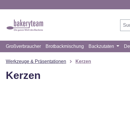
m Hauptinhalt springen
Zur Suche springen
Zur Hauptnavigation springen
Großverbraucher
Brotbackmischung
Backzutaten
De
Werkzeuge & Präsentationen
Kerzen
Kerzen