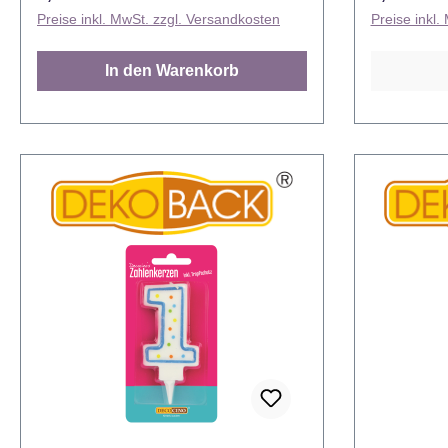
Zahlenkerze Sechs kann man alle
Bunt und m
Preise inkl. MwSt. zzgl. Versandkosten
Preise inkl.
Ereignisse im Leben, die mit der Zahl
verziert, 
Sechs zusammenhängen, mit einem
Zahlenkerz
In den Warenkorb
schönen Backwerk festhalten und
man macht
feiern und natürlich auch alle
Geburtstag
Geburtstage. Mit den Decocino
tolle Gebur
Zahlenkerzen macht man aus jedem
in den Ku
Kuchen eine tolle Geburtstagstorte.
und: Happy
Pieker rein, Kerze an - fertig. Endlos
Endlos kom
kombinierbar Selbstverständlich
Selbstvers
endlos miteinander kombinierbar sind
miteinande
alle Decocino Zahlenkerzen, sodass
Decocino Zahlen
jeder zwei- oder gar dreistellige
zwei- oder 
Geburtstag damit dekoriert werden
damit deko
kann und nicht ein ganzes Set an
nicht ein 
Zahlenkerzen gekauft werden muss.
gekauft we
Von der Zahlenkerze Null bis zur
Zahlenkerz
Zahlenkerze Neun – alle Zahlen sind
Neun – alle 
erhältlich. Mit Tropfschutz, denn wenn
Tropfschut