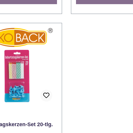
all für eine
ist, der siebzehnte Geburts
storte, egal ob es sich um
Freundin oder der
n, zwanzigsten oder
siebenundsiebzigste Gebur
n Geburtstag handelt.
Oma, die Decocino Zahlen
man ein
sehen immer top aus und 
ackwerk mit dieser
Spaß. Endlos kombinierbar
en Tortendeko, wird das
Selbstverständlich endlos
skind mit den Decocino
miteinander kombinierbar s
en um die Wette strahlen.
Decocino Zahlenkerzen, sodass jeder
binierbar
zwei- oder gar dreistellige
tändlich endlos
damit dekoriert werden ka
r kombinierbar sind alle
nicht ein ganzes Set an Z
kerzen, sodass jeder
gekauft werden muss. Von 
gar dreistellige Geburtstag
Zahlenkerze Null bis zur 
riert werden kann und
Neun – alle Zahlen sind erhält
ganzes Set an Zahlenkerzen
Tropfschutz, denn wenn die
rden muss. Von der
läuft, will man sich dank T
e Null bis zur Zahlenkerze
um nichts mehr kümmern. 
agskerzen-Set 20-tlg.
Zahlen sind erhältlich. Mit
was die Geburtstagskerze 