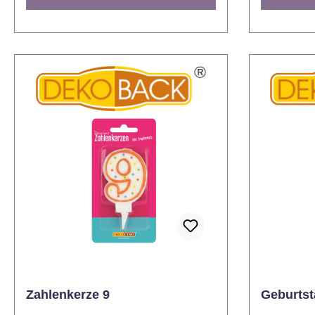
werden, und die Feier kann losgehen.
auf jeden F
Endlos kombinierbar
Geburtstag
Selbstverständlich endlos
den zehnte
miteinander kombinierbar sind alle
hundertste
Decocino Zahlenkerzen, sodass jeder
Dekoriert 
zwei- oder gar dreistellige Geburtstag
Jubiläumsb
damit dekoriert werden kann und
farbenfroh
nicht ein ganzes Set an Zahlenkerzen
Geburtstag
gekauft werden muss. Von der
Zahlenkerz
Zahlenkerze Null bis zur Zahlenkerze
Endlos kom
Neun – alle Zahlen sind erhältlich. Mit
Selbstvers
Tropfschutz, denn wenn die Party
miteinande
läuft, will man sich dank Tropfschutz
Decocino Zahlen
um nichts mehr kümmern. Zumindest
zwei- oder 
was die Geburtstagskerze auf der
damit deko
Geburtstagstorte betrifft. Auf alles
nicht ein 
andere haben wir keinen Einfluss...
gekauft we
Nicht zum Mitbacken geeignet Nicht
Zahlenkerz
Zahlenkerze 9
Geburtst
essbar. Vor direkter
Neun – alle 