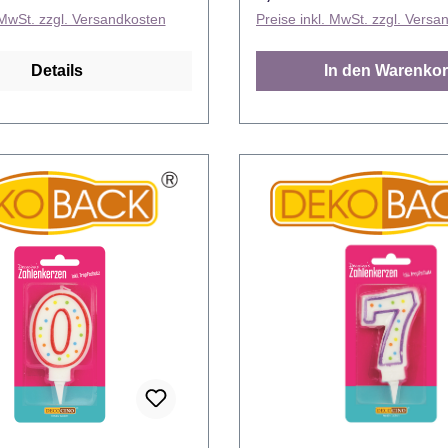
it vielen lustigen Punkten
Umrandung und fröhlich-b
 MwSt. zzgl. Versandkosten
Preise inkl. MwSt. zzgl. Versa
sehen die Decocino
Punkten im Zahlenbild. Da
en einfach toll aus, und
man einen Geburtstagskuc
Details
In den Warenko
 aus einem
eine Geburtstagstorte ganz
skuchen ruckzuck eine
mit der Zahlenkerze Acht b
tstagstorte. Einfach Zahlen
anderen Zahl, die gefeiert 
chen stecken, anzünden
aufpeppen. Endlos kombinierbar
 Birthday Geburtstagskind!
Selbstverständlich endlos
binierbar
miteinander kombinierbar s
tändlich endlos
Decocino Zahlenkerzen, sodass jeder
r kombinierbar sind alle
zwei- oder gar dreistellige
kerzen, sodass jeder
damit dekoriert werden ka
gar dreistellige Geburtstag
nicht ein ganzes Set an Z
riert werden kann und
gekauft werden muss. Von 
ganzes Set an Zahlenkerzen
Zahlenkerze Null bis zur 
rden muss. Von der
Neun – alle Zahlen sind erhält
e Null bis zur Zahlenkerze
Tropfschutz, denn wenn die
Zahlen sind erhältlich. Mit
läuft, will man sich dank T
z, denn wenn die Party
um nichts mehr kümmern. 