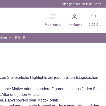
Hier geht’s zum B2B-Shop
Du hast 0 Produkte auf d
Merkzettel
Ihr Konto
0,00 €
rken
SALE
zen Sie feierliche Highlights auf jedem Geburtstagskuchen
 bunte Motive oder besondere Figuren – bei uns finden Sie
 Alter und jeden Anlass.
äen, Babyshowers oder Motto-Torten.
Stand und garantiert ein Hingucker – jetzt entdecken und den