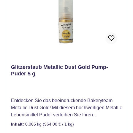
des Verschüttens. Perfekt geeignet für die
Dekoration von Kuchen und Figuren. Auch zum
Färben von Ostereiern geeignet. Dosierung:
Beginnen Sie mit dem Auftragen einer sehr kleinen
Menge Farbstoff mit einem Zahnstocher oder einem
Ende eines scharfen Messers. Erhöhen Sie
schrittweise die Dosis, um die gewünschte Farbe zu
erreichen. Die durchschnittliche Dosierung von Gel
Color liegt bei 1 - 3 Gramm pro 1 kg bei Fondant
Glitzerstaub Metallic Dust Gold Pump-
(oder anderen Massen). Für schwächere Farbtöne
Puder 5 g
ist eine geringere Farbdosis ausreichend (unter 0,1 g
/ kg).
Entdecken Sie das beeindruckende Bakeryteam
Metallic Dust Gold! Mit diesem hochwertigen Metallic
Lebensmittel Puder verleihen Sie Ihren
Backkreationen einen gleichmäßigen goldenen
Inhalt:
0.005 kg
(964,00 € / 1 kg)
Glanz. Das Bakeryteam Metallic Dust Gold ist ein