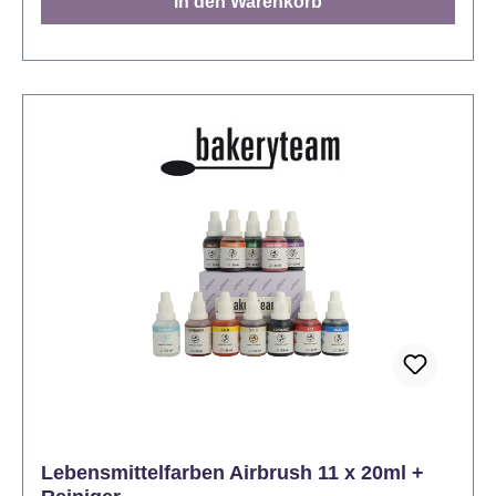
In den Warenkorb
Cupcakes oder Desserts wünschen. Verwendbar für
alle wasserhaltigen Lebensmittel: Kuchen,
Marmeladen, Gelees, Eiscreme,
Erfrischungsgetränke. Vorteile der Gelfarben:
Leichtes Mischen aufgrund der geringen
Wassermenge im Gel Die Struktur des Farbstoffs
erleichtert die Dosierung und verringert die Gefahr
des Verschüttens. Perfekt geeignet für die
Dekoration von Kuchen und Figuren. Auch zum
Färben von Ostereiern geeignet. Dosierung:
Beginnen Sie mit dem Auftragen einer sehr kleinen
Menge Farbstoff mit einem Zahnstocher oder einem
Ende eines scharfen Messers. Erhöhen Sie
schrittweise die Dosis, um die gewünschte Farbe zu
erreichen. Die durchschnittliche Dosierung von Gel
Color liegt bei 1 - 3 Gramm pro 1 kg bei Fondant
(oder anderen Massen). Für schwächere Farbtöne
ist eine geringere Farbdosis ausreichend (unter 0,1 g
Lebensmittelfarben Airbrush 11 x 20ml +
/ kg). Farbe: Chocolate Brown Inhalt: 35 g