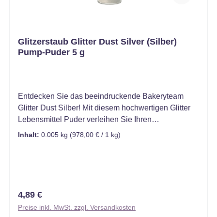
Glitzerstaub Glitter Dust Silver (Silber)
Pump-Puder 5 g
Entdecken Sie das beeindruckende Bakeryteam
Glitter Dust Silber! Mit diesem hochwertigen Glitter
Lebensmittel Puder verleihen Sie Ihren
Backkreationen einen gleichmäßigen silbernen
Inhalt:
0.005 kg
(978,00 € / 1 kg)
Glanz. Das Bakeryteam Glitter Dust Silber ist ein
absolutes Must-Have für alle Backbegeisterten.
Dieses exklusive Metallic Lebensmittel Puder
ermöglicht es Ihnen, Ihren Backkreationen einen
Hauch von Silber zu verleihen. Egal, ob Sie
Regulärer Preis:
4,89 €
Schokolade, Esspapier, Blütenpaste, Fondant,
Preise inkl. MwSt. zzgl. Versandkosten
Marzipan oder andere Backzutaten verschönern