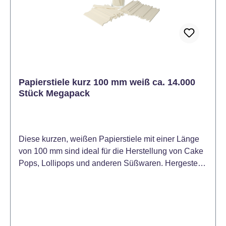
Färben von Ostereiern geeignet. Dosierung:
Beginnen Sie mit dem Auftragen einer sehr kleinen
Menge Farbstoff mit einem Zahnstocher oder einem
Ende eines scharfen Messers. Erhöhen Sie
schrittweise die Dosis, um die gewünschte Farbe zu
erreichen. Die durchschnittliche Dosierung von Gel
Color liegt bei 1 - 3 Gramm pro 1 kg bei Fondant
Papierstiele kurz 100 mm weiß ca. 14.000
(oder anderen Massen). Für schwächere Farbtöne
Stück Megapack
ist eine geringere Farbdosis ausreichend (unter 0,1 g
/ kg).
Diese kurzen, weißen Papierstiele mit einer Länge
von 100 mm sind ideal für die Herstellung von Cake
Pops, Lollipops und anderen Süßwaren. Hergestellt
aus stabilem, lebensmittelechtem Papier. Der
Megapack mit etwa 14.000 Stück eignet sich
hervorragend für Großverbraucher wie Bäckereien,
Konditoreien oder Veranstalter von Großevents.
Produktmaße: - ca. 100 mm lang - ca. 35 mm