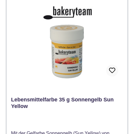
Geschmacksneutral- Konform mit Nahrungsmittel-
und Hygienegesetzen Die Bakeryteam Papierstiele
in Weiß sind die perfekte Basis für Cake Pops,
Desserts und kreative Backideen – flexibel
einsetzbar in kurzer (~10 cm) oder langer (~15 cm)
Ausführung. Jetzt bestellen und flexibel backen &
dekorieren!
Lebensmittelfarbe 35 g Sonnengelb Sun
Yellow
Mit der Gelfarbe Sonnengelb (Sun Yellow) von