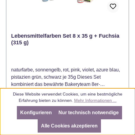
Lebensmittelfarben Set 8 x 35 g + Fuchsia
(315 g)
naturfarbe, sonnengelb, rot, pink, violet, azure blau,
pistazien grün, schwarz je 35g Dieses Set
kombiniert das bewährte Bakeryteam 8er-
Grundsortiment mit einer zusätzlichen Einzelfarbe in
Inhalt:
0.315 kg
(50,76 € / 1 kg)
Diese Website verwendet Cookies, um eine bestmögliche
Fuchsia. Neben den klassischen Basisfarben
Erfahrung bieten zu können.
Mehr Informationen ...
erhältst du damit einen kräftigen, leuchtenden
Konfigurieren
Nur technisch notwendige
Pinkton – ideal für auffällige Dekorationen und
moderne Tortendesigns. Die Farben eignen sich
SEHR GUT
(4.98 / 5)
aus
805
Bewertungen bei: ebay.de, amazon.de, amazon.it, shopvote.de ⓘ
Alle Cookies akzeptieren
zum Einfärben von Fondant, Marzipan, Buttercreme,
Informationen zur Echtheit der Bewertungen
Regulärer Preis:
15,99 €
Glasuren, Teigen und Desserts. Dank der