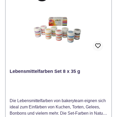
Wassermenge im Gel Die Struktur des Farbstoffs
erleichtert die Dosierung und verringert die Gefahr
des Verschüttens. Perfekt geeignet für die
Dekoration von Kuchen und Figuren. Auch zum
Färben von Ostereiern geeignet. Dosierung:
Beginnen Sie mit dem Auftragen einer sehr kleinen
Menge Farbstoff mit einem Zahnstocher oder einem
Ende eines scharfen Messers. Erhöhen Sie
schrittweise die Dosis, um die gewünschte Farbe zu
erreichen. Die durchschnittliche Dosierung von Gel
Color liegt bei 1 - 3 Gramm pro 1 kg bei Fondant
Lebensmittelfarben Set 8 x 35 g
(oder anderen Massen). Für schwächere Farbtöne
ist eine geringere Farbdosis ausreichend (unter 0,1 g
/ kg).
Die Lebensmittelfarben von bakeryteam eignen sich
ideal zum Einfärben von Kuchen, Torten, Gelees,
Bonbons und vielem mehr. Die Set-Farben in Natur,