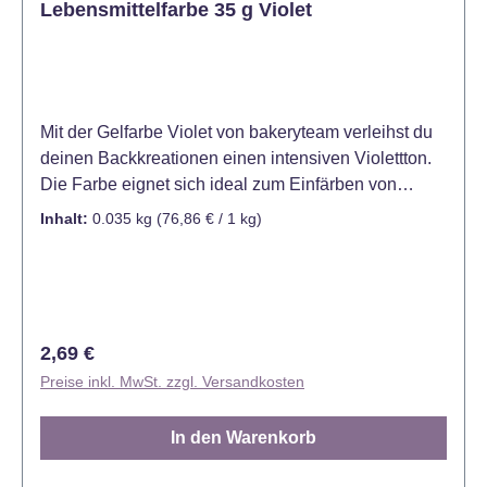
Lebensmittelfarbe 35 g Violet
keine Grenzen gesetzt. Auch im 4er Set mit den
Farbtönen Metallic Ruby (Rubinrot), Metallic Gold,
Glitter Silver (Silber) und Metallic Copper (Kupfer)
erhältlich.
Mit der Gelfarbe Violet von bakeryteam verleihst du
deinen Backkreationen einen intensiven Violettton.
Die Farbe eignet sich ideal zum Einfärben von
Fondant, Marzipan, Buttercreme, Teigen, Glasuren
Inhalt:
0.035 kg
(76,86 € / 1 kg)
und Desserts und sorgt für gleichmäßige, kräftige
Ergebnisse. Dank der hochkonzentrierten Gel-
Formel lässt sich die Farbintensität präzise steuern.
Bereits kleine Mengen reichen aus, um sowohl zarte
Lilatöne als auch kräftige Violettnuancen zu erzielen.
Regulärer Preis:
2,69 €
Die Konsistenz der eingefärbten Masse bleibt dabei
Preise inkl. MwSt. zzgl. Versandkosten
erhalten. Ideal für kreative Tortendesigns,
Geburtstage, Themenkuchen oder dekorative
In den Warenkorb
Backprojekte. Verwendbar für alle wasserhaltigen
Lebensmittel: Kuchen, Marmeladen, Gelees,