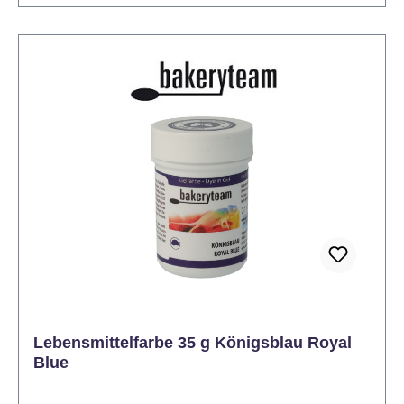
Eiscreme, Erfrischungsgetränke. Vorteile der
Gelfarben: Leichtes Mischen aufgrund der geringen
Wassermenge im Gel Die Struktur des Farbstoffs
erleichtert die Dosierung und verringert die Gefahr
des Verschüttens. Perfekt geeignet für die
Dekoration von Kuchen und Figuren. Auch zum
Färben von Ostereiern geeignet. Dosierung:
Beginnen Sie mit dem Auftragen einer sehr kleinen
Menge Farbstoff mit einem Zahnstocher oder einem
Ende eines scharfen Messers. Erhöhen Sie
schrittweise die Dosis, um die gewünschte Farbe zu
erreichen. Die durchschnittliche Dosierung von Gel
Color liegt bei 1 - 3 Gramm pro 1 kg bei Fondant
(oder anderen Massen). Für schwächere Farbtöne
ist eine geringere Farbdosis ausreichend (unter 0,1 g
/ kg).
Lebensmittelfarbe 35 g Königsblau Royal
Blue