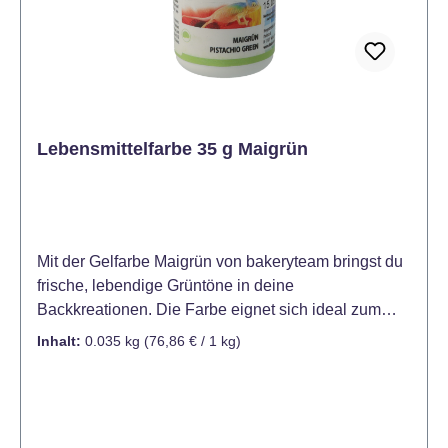
eine Vielzahl von Lebensmitteln. Verwandeln Sie
Schokolade in glänzende Goldstücke, veredeln Sie
Esspapier mit einem goldenen Schimmer, geben Sie
Blütenpaste und Fondant eine luxuriöse Note oder
verschönern Sie Marzipan mit einem Hauch von
Gold. Mit diesem Metallic Puder sind Ihrer Kreativität
Lebensmittelfarbe 35 g Maigrün
keine Grenzen gesetzt. Auch im 4er Set mit den
Farbtönen Metallic Ruby (Rubinrot), Metallic Gold,
Glitter Silver (Silber) und Metallic Copper (Kupfer)
erhältlich.
Mit der Gelfarbe Maigrün von bakeryteam bringst du
frische, lebendige Grüntöne in deine
Backkreationen. Die Farbe eignet sich ideal zum
Einfärben von Fondant, Marzipan, Buttercreme,
Inhalt:
0.035 kg
(76,86 € / 1 kg)
Teigen, Glasuren und Desserts und sorgt für
gleichmäßige, klare Ergebnisse. Dank der
hochkonzentrierten Gel-Formel lässt sich die
Farbintensität präzise steuern. Schon kleine Mengen