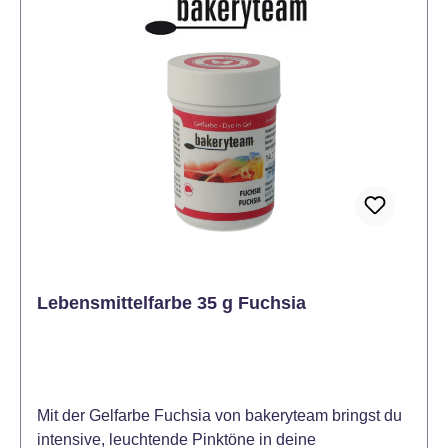
Gelees, Eiscreme, Erfrischungsgetränke. Vorteile der
Gelfarben: Leichtes Mischen aufgrund der geringen
Wassermenge im Gel Die Struktur des Farbstoffs
erleichtert die Dosierung und verringert die Gefahr
des Verschüttens. Perfekt geeignet für die
Dekoration von Kuchen und Figuren. Auch zum
Färben von Ostereiern geeignet. Dosierung:
Beginnen Sie mit dem Auftragen einer sehr kleinen
Menge Farbstoff mit einem Zahnstocher oder einem
Ende eines scharfen Messers. Erhöhen Sie
schrittweise die Dosis, um die gewünschte Farbe zu
erreichen. Die durchschnittliche Dosierung von Gel
Color liegt bei 1 - 3 Gramm pro 1 kg bei Fondant
Lebensmittelfarbe 35 g Fuchsia
(oder anderen Massen). Für schwächere Farbtöne
ist eine geringere Farbdosis ausreichend (unter 0,1 g
/ kg).
Mit der Gelfarbe Fuchsia von bakeryteam bringst du
intensive, leuchtende Pinktöne in deine