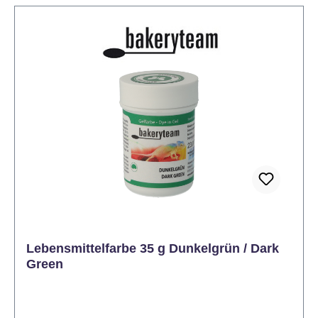
enthält 1 Reiniger und 11 Farben je (20 ml): Yellow
(Gelb), Orange (orange), Red (rot), Baby-Rosa
(pink), Violett (lila), Green (Grün), Blue (blau), Brown
(braun), Ecru (Körper), Black (schwarz) und
Goldpearl (Gold). Hochpigmentiert und perfekt für
Airbrush-Techniken Flüssige Konsistenz für
gleichmäßiges Auftragen Ideal für die Dekoration
von Torten, Cupcakes, Keksen und mehr Einfach zu
verwenden und essbar Mit dem Bakeryteam Airbrush
Set haben Sie alles, was Sie brauchen, um Ihre
Backwerke mit professionellen, farbenfrohen
Designs zu veredeln – perfekt für besondere Anlässe
oder kreative Projekte!
Lebensmittelfarbe 35 g Dunkelgrün / Dark
Green