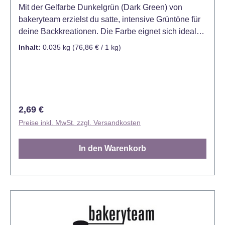
Mit der Gelfarbe Dunkelgrün (Dark Green) von
bakeryteam erzielst du satte, intensive Grüntöne für
deine Backkreationen. Die Farbe eignet sich ideal
zum Einfärben von Fondant, Marzipan, Buttercreme,
Inhalt:
0.035 kg
(76,86 € / 1 kg)
Teigen, Glasuren und Desserts und sorgt für
gleichmäßige, kräftige Ergebnisse. Die
hochkonzentrierte Gel-Formel ermöglicht eine
präzise Dosierung. Bereits kleine Mengen reichen
aus, um tiefe, dunkle Grüntöne zu erzielen oder
Regulärer Preis:
2,69 €
bestehende Farben zu intensivieren. Die Konsistenz
Preise inkl. MwSt. zzgl. Versandkosten
der eingefärbten Masse bleibt dabei unverändert.
Ideal für Naturmotive, Weihnachtsgebäck, florale
In den Warenkorb
Designs oder kreative Tortendekorationen mit
kräftigen Farbakzenten. Verwendung: Marzipan,
Zuckerguss, Sahne (einschließlich fettarmer Sahne),
Bonbons und für alle wasserhaltigen Lebensmittel:
Kuchen, Marmeladen, Gelees, Eiscreme,
Erfrischungsgetränke. Vorteile der Gelfarben:
Leichtes Mischen aufgrund der geringen