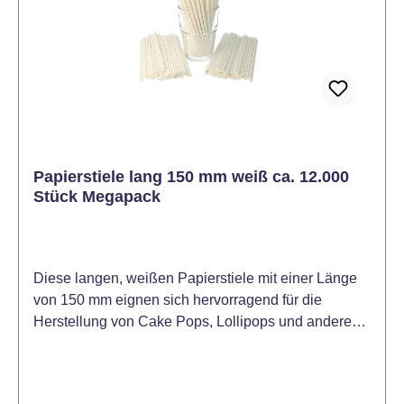
des Verschüttens. Perfekt geeignet für die
Dekoration von Kuchen und Figuren. Auch zum
Färben von Ostereiern geeignet. Dosierung:
Beginnen Sie mit dem Auftragen einer sehr kleinen
Menge Farbstoff mit einem Zahnstocher oder einer
Messerspitze. Erhöhen Sie schrittweise die Dosis,
um die gewünschte Farbe zu erreichen. Die
durchschnittliche Dosierung von Gel Color liegt bei 1
Papierstiele lang 150 mm weiß ca. 12.000
- 3 Gramm pro 1 kg bei Fondant (oder anderen
Stück Megapack
Massen). Für schwächere Farbtöne ist eine
geringere Farbdosis ausreichend (unter 0,1 g / kg).
Diese langen, weißen Papierstiele mit einer Länge
von 150 mm eignen sich hervorragend für die
Herstellung von Cake Pops, Lollipops und anderen
Süßwaren. Hergestellt aus stabilem,
lebensmittelechtem Papier. Der Megapack mit etwa
12.000 Stück ist ideal für Großverbraucher wie