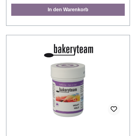
möchten - mit diesem gleichmäßig verteilbaren
In den Warenkorb
Puder erzielen Sie beeindruckende Ergebnisse.
Bakeryteam Glitter Dust Silber besticht durch seine
erstklassige Qualität. Es wurde speziell für den
Einsatz in der Lebensmittelbranche entwickelt und
erfüllt alle erforderlichen Sicherheitsstandards.
Damit können Sie Ihre Backwaren bedenkenlos
einfärben und ihnen einen atemberaubenden
silbernen Glanz verleihen. Die Anwendung des
Metallic Dusts ist denkbar einfach. Durch das
praktische Pumpsystem können Sie das Puder
gleichmäßig auf Ihre Backkreationen auftragen. Das
Bakeryteam Glitter Dust Silber eignet sich perfekt für
eine Vielzahl von Lebensmitteln. Verwandeln Sie
Schokolade in glänzende Silberstücke, veredeln Sie
Esspapier mit einem silbernen Schimmer, geben Sie
Blütenpaste und Fondant eine luxuriöse Note oder
verschönern Sie Marzipan mit einem Hauch von
Silber. Mit diesem Glitter Puder sind Ihrer Kreativität