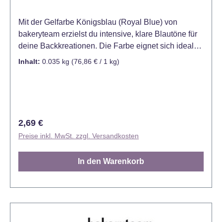
Mit der Gelfarbe Königsblau (Royal Blue) von
bakeryteam erzielst du intensive, klare Blautöne für
deine Backkreationen. Die Farbe eignet sich ideal
zum Einfärben von Fondant, Marzipan, Buttercreme,
Inhalt:
0.035 kg
(76,86 € / 1 kg)
Teigen, Glasuren und Desserts und sorgt für
gleichmäßige, kräftige Ergebnisse. Die
hochkonzentrierte Gel-Formel ermöglicht eine
präzise Dosierung. Bereits kleine Mengen reichen
aus, um starke Blautöne zu erzeugen oder
Regulärer Preis:
2,69 €
bestehende Farben zu intensivieren. Die Konsistenz
Preise inkl. MwSt. zzgl. Versandkosten
der eingefärbten Masse bleibt dabei unverändert.
Ideal für maritime Designs, Themenkuchen,
In den Warenkorb
Geburtstage oder moderne Tortendekorationen mit
ausdrucksstarken Farbakzenten. Verwendung:
Marzipan, Zuckerguss, Sahne (einschließlich
fettarmer Sahne), Bonbons und für alle
wasserhaltigen Lebensmittel: Kuchen, Marmeladen,