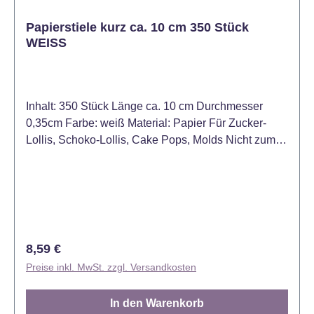
Papierstiele kurz ca. 10 cm 350 Stück
WEISS
Inhalt: 350 Stück Länge ca. 10 cm Durchmesser
0,35cm Farbe: weiß Material: Papier Für Zucker-
Lollis, Schoko-Lollis, Cake Pops, Molds Nicht zum
Mitbacken geeignet - aus reinem Papier, ohne
Chemikalien und Leim - chlorfrei gebleicht und ohne
optische Aufheller- Fluoreszenzfrei- aus natürlichen
und nachwachsenden Rohstoffen- biologisch
abbaubar- Geschmacksneutral- Konform mit
Nahrungsmittel- und Hygienegesetzen
Regulärer Preis:
8,59 €
Preise inkl. MwSt. zzgl. Versandkosten
In den Warenkorb