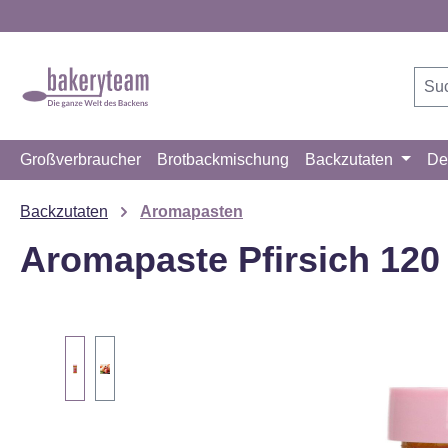
m Hauptinhalt springen
Zur Suche springen
Zur Hauptnavigation springen
Großverbraucher
Brotbackmischung
Backzutaten
De
Backzutaten
Aromapasten
Aromapaste Pfirsich 120
Bildergalerie überspringen