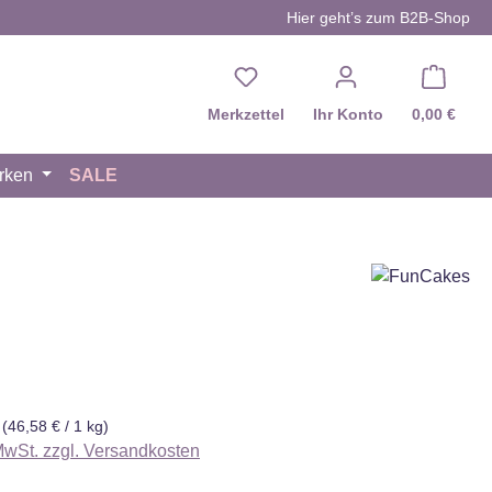
Hier geht’s zum B2B-Shop
Du hast 0 Produkte auf d
Merkzettel
Ihr Konto
0,00 €
rken
SALE
eis:
g
(46,58 € / 1 kg)
 MwSt. zzgl. Versandkosten