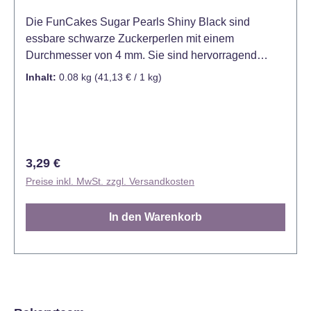
Die FunCakes Sugar Pearls Shiny Black sind
essbare schwarze Zuckerperlen mit einem
Durchmesser von 4 mm. Sie sind hervorragend
geeignet für das Dekorieren und Verzieren von
Inhalt:
0.08 kg
(41,13 € / 1 kg)
Kuchen, Torten, Cupcakes, Muffins, Keksen,
Plätzchen und Cake Pops. Mit ihrer Vielseitigkeit
und guten Handhabung sind sie ein unverzichtbares
Werkzeug für jeden Konditor oder Hobbybäcker. Die
FunCakes Sugar Pearls sind bereits in vielen
Regulärer Preis:
3,29 €
verschiedenen Größen und Farben erhältlich.
Preise inkl. MwSt. zzgl. Versandkosten
Verpackt in praktischer Streudose. Farbe: Glänzend
Schwarz Größe: 4 mm Inhalt: 80 Gramm. Lager:
In den Warenkorb
Trocken lagern, zwischen 8° C - 24° C