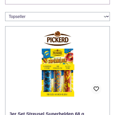
3er Set Streusel Superhelden 68 g