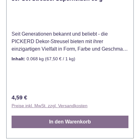
Seit Generationen bekannt und beliebt - die
PICKERD Dekor-Streusel bieten mit ihrer
einzigartigen Vielfalt in Form, Farbe und Geschmack
für jeden Anlass die passende Dekoration. Mit den
Inhalt:
0.068 kg
(67,50 € / 1 kg)
Dekor-Streuseln sind Kuchen, Torten und Gebäck
schnell und einfach individuell verziert. Auch Eis und
Desserts verwandeln sich damit im Handumdrehen
in bunte Leckereien. Nur für Superheldinnen und
Superhelden! Mit einem BAM! oder POW!
Regulärer Preis:
4,59 €
verwandeln sich Kuchen, Torten, Muffins, Plätzchen,
Preise inkl. MwSt. zzgl. Versandkosten
Cupcakes oder Gebäck, in eine heldenhafte
Leckerei für Jeden, auch Perfekt für Themenpartys
In den Warenkorb
oder Kindergeburtstage. Hinweis: Kühl und trocken
lagern.