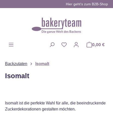
Hier geht’s zum B2B-Shop
Zum Hauptinhalt springen
0,00 €
Du hast 0 Produkte auf d
Backzutaten
Isomalt
Isomalt
Isomalt ist die perfekte Wahl für alle, die beeindruckende
Zuckerdekorationen gestalten möchten.