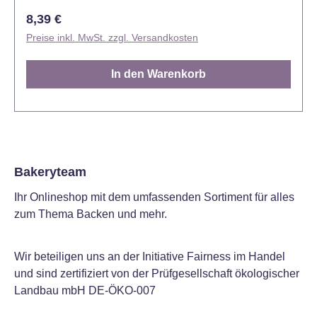
weniger süß als Zucker, kann aber mit anderen
Regulärer Preis:
8,39 €
Zuckerersatzstoffen gemischt werden, um es süßer
Preise inkl. MwSt. zzgl. Versandkosten
zu machen. Das farblose Isomalt kann mit
Lebensmittelfarben eingefärbt werden. Inhalt: 500 g
In den Warenkorb
Lager: Dunkel lagern, bei 15° C - 20° C Anwendung:
In der Mikrowelle bei ca. 700W in einer
hitzebeständigen Schüssel, oder in einem Topf bei
max. 170° C schmelzen. Rühren Sie das Isomalt alle
20-30 Sekunden um, bis es vollständig geschmolzen
ist. Stellen Sie anschließend die Schüssel oder Topf
Bakeryteam
für ca. 10 Sekunden in ein kaltes Wasserbad. Das
Ihr Onlineshop mit dem umfassenden Sortiment für alles
Isomalt ist nun temperiert und kann nach Belieben
zum Thema Backen und mehr.
verarbeitet werden. ACHTUNG!: Das geschmolzene
Isomalt ist sehr heiß!
Wir beteiligen uns an der Initiative Fairness im Handel
und sind zertifiziert von der Prüfgesellschaft ökologischer
Landbau mbH DE-ÖKO-007