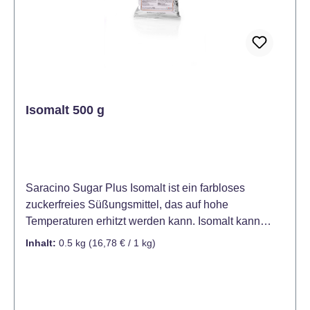
Isomalt 500 g
Saracino Sugar Plus Isomalt ist ein farbloses
zuckerfreies Süßungsmittel, das auf hohe
Temperaturen erhitzt werden kann. Isomalt kann
geschmolzen und in jede gewünschte Form
Inhalt:
0.5 kg
(16,78 € / 1 kg)
gebracht werden. Hervorragend geeignet um
beeindruckende Kuchendekorationen und
Zuckerfiguren wie Edelsteine, Fenster/Glas, Mosaike
und viele weitere Kreationen herzustellen. Isomalt ist