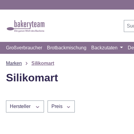
m Hauptinhalt springen
Zur Suche springen
Zur Hauptnavigation springen
Großverbraucher
Brotbackmischung
Backzutaten
De
Marken
Silikomart
Silikomart
Hersteller
Preis