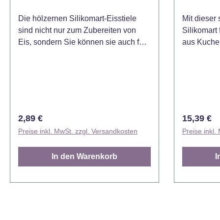
Die hölzernen Silikomart-Eisstiele
Mit dieser
sind nicht nur zum Zubereiten von
Silikomart 
Eis, sondern Sie können sie auch für
aus Kuchen
Cake Pops, Lollys, als Stütze auf Ihrer
Zur Form 
Torte, und für vieles mehr verwenden.
Eisstäbche
Abmessung: circa 11,3cm x 1cm x
dass Sie s
0,2cm.
Tipp! Diese
beliebten 
Die Silikom
Regulärer Preis:
Regulärer
2,89 €
15,39 €
Backofen, 
Preise inkl. MwSt. zzgl. Versandkosten
Preise inkl.
Schockfros
geeignet. D
In den Warenkorb
I
Temperatur
geeignet. Maße: 7,8 x 3,8 x 1,8 cm.
Füllmenge: 145 ml. 
hölzerne E
Rezeptbuc