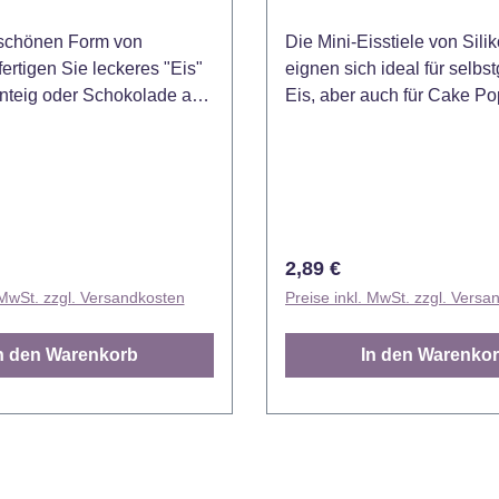
 schönen Form von
Die Mini-Eisstiele von Sili
fertigen Sie leckeres "Eis"
eignen sich ideal für selb
teig oder Schokolade an.
Eis, aber auch für Cake Po
gehören hölzerne
Lutscher oder als Stütze für
n und ein Rezeptbuch, so
Cake Topper. Abmessung: ca. 7,2 x
ofort loslegen können!
0,8 x 0,2 cm.
 Mould ist perfekt für die
Cake-Popsicles geeignet.
art-Form ist für den
 Preis:
Regulärer Preis:
2,89 €
den Kühlschrank, den
 MwSt. zzgl. Versandkosten
Preise inkl. MwSt. zzgl. Versa
ter und die Spülmaschine
iese Silikonform ist für
n den Warenkorb
In den Warenko
en von -60°C bis 230°C
Inhalt: Form, 50
isstäbchen und ein
h.