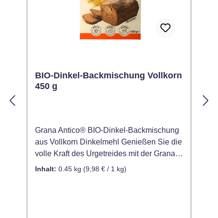
BIO-Dinkel-Backmischung Vollkorn
450 g
Grana Antico® BIO-Dinkel-Backmischung
G
aus Vollkorn Dinkelmehl Genießen Sie die
a
volle Kraft des Urgetreides mit der Grana
e
Antico BIO-Dinkel-Backmischung! Aus
d
Inhalt:
0.45 kg
(9,98 € / 1 kg)
I
wertvollem Vollkorn-Dinkelmehl
Ba
hergestellt, ist dieses Brot nicht nur ein
u
Genuss, sondern auch eine
v
kostengünstige Alternative zu
W