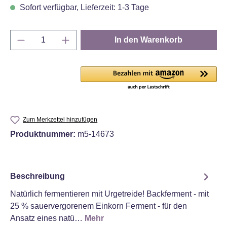
Sofort verfügbar, Lieferzeit: 1-3 Tage
Produkt Anzahl: Gib den gewünschten Wert e
In den Warenkorb
Zum Merkzettel hinzufügen
Produktnummer:
m5-14673
Beschreibung
Natürlich fermentieren mit Urgetreide! Backferment - mit
25 % sauervergorenem Einkorn Ferment - für den
Ansatz eines natü…
Mehr