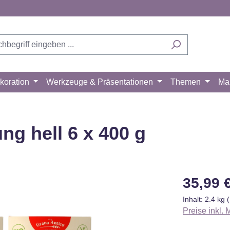
koration
Werkzeuge & Präsentationen
Themen
Ma
g hell 6 x 400 g
Regulärer Pr
35,99 
Inhalt:
2.4 kg
Preise inkl.