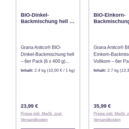
BIO-Dinkel-
BIO-Einkorn-
Backmischung hell 6
Backmischun
x 400 g
Vollkorn 6 x 4
Grana Antico® BIO-
Grana Antico® B
Dinkel-Backmischung hell
Einkorn-Backmi
– 6er Pack (6 x 400 g)
Vollkorn – 6er Pa
Backen Sie immer wieder
450 g) Backen S
Inhalt:
2.4 kg
(10,00 € / 1 kg)
Inhalt:
2.7 kg
(13,3
frisches, leckeres
jederzeit frisches
Dinkelbrot mit dem
nahrhaftes Vollko
praktischen 6er Pack
mit der Grana Ant
unserer BIO-Dinkel-
Einkorn-Backmi
Backmischung aus hellem
Vollkorn im prakt
Regulärer Preis:
Regulärer Preis
23,99 €
35,99 €
Dinkelmehl! Diese
6er Pack. Diese
Preise inkl. MwSt. zzgl.
Preise inkl. MwSt. z
Vorratspackung ist ideal
vereint das volle
Versandkosten
Versandkosten
für Vielbäcker und alle
von Einkorn, ein