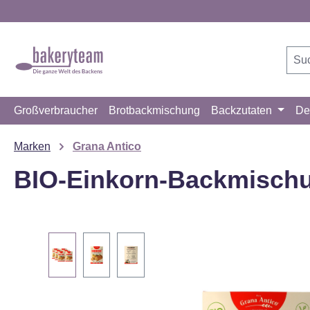
m Hauptinhalt springen
Zur Suche springen
Zur Hauptnavigation springen
Großverbraucher
Brotbackmischung
Backzutaten
De
Marken
Grana Antico
BIO-Einkorn-Backmischun
Bildergalerie überspringen