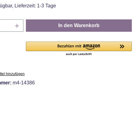
ügbar, Lieferzeit: 1-3 Tage
Anzahl: Gib den gewünschten Wert ein oder
In den Warenkorb
tel hinzufügen
mmer:
m4-14386