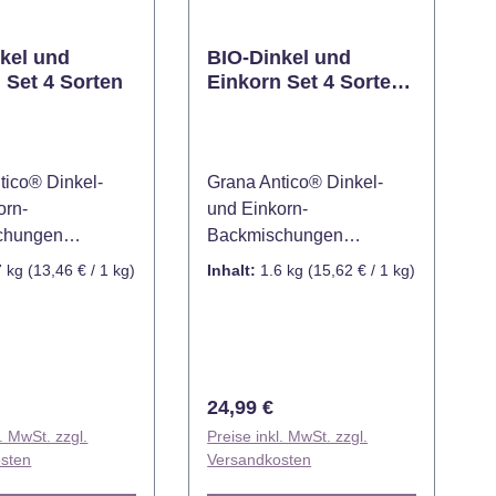
kel und
BIO-Dinkel und
 Set 4 Sorten
Einkorn Set 4 Sorten
+ Backform
tico® Dinkel-
Grana Antico® Dinkel-
orn-
und Einkorn-
chungen
Backmischungen
t – 4 Sorten
Probierset – 4 Sorten
7 kg
(13,46 € / 1 kg)
Inhalt:
1.6 kg
(15,62 € / 1 kg)
) Entdecken Sie
(1.700 g) inkl. Backform
alt der Urgetreide
Mit dem Grana Antico
Grana Antico
Probierset inklusive
t! Dieses Set
passender Backform wird
ier hochwertige
das Brotbacken zu Hause
r Preis:
Regulärer Preis:
24,99 €
kmischungen aus
so einfach wie nie zuvor!
l. MwSt. zzgl.
Preise inkl. MwSt. zzgl.
d Einkorn in
Dieses Set kombiniert vier
sten
Versandkosten
denen
hochwertige BIO-