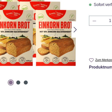
Sofort verf
Produkt 
Zum Merkzet
Produktnu