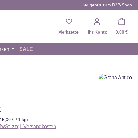
Hier geht’s zum B2B-Shop
Du hast 0 Produkte auf d
Merkzettel
Ihr Konto
0,00 €
rken
SALE
eis:
€
(15,00 € / 1 kg)
 MwSt. zzgl. Versandkosten