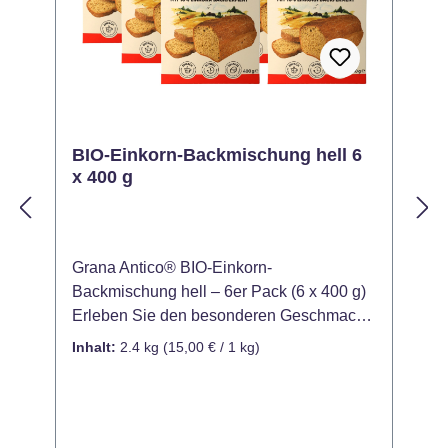
BIO-Einkorn-Backmischung hell 6
x 400 g
Grana Antico® BIO-Einkorn-
G
Backmischung hell – 6er Pack (6 x 400 g)
B
Erleben Sie den besonderen Geschmack
4
von Einkorn mit diesem praktischen 6er
n
Inhalt:
2.4 kg
(15,00 € / 1 kg)
I
Pack der BIO-Einkorn-Backmischung!
A
Ideal für alle, die regelmäßig frisches und
V
vollwertiges Brot genießen möchten.
M
Einkorn ist ein seltenes und nahrhaftes
E