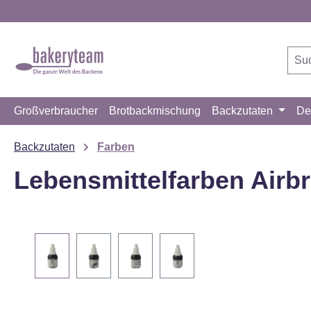
m Hauptinhalt springen
Zur Suche springen
Zur Hauptnavigation springen
Großverbraucher
Brotbackmischung
Backzutaten
De
Backzutaten
Farben
Lebensmittelfarben Airb
Bildergalerie überspringen