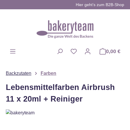
Hier geht’s zum B2B-Shop
Zum Hauptinhalt springen
0,00 €
Du hast 0 Produkte auf d
Backzutaten
Farben
Lebensmittelfarben Airbrush
11 x 20ml + Reiniger