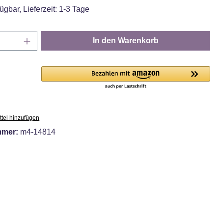
ügbar, Lieferzeit: 1-3 Tage
Anzahl: Gib den gewünschten Wert ein oder
In den Warenkorb
tel hinzufügen
mmer:
m4-14814