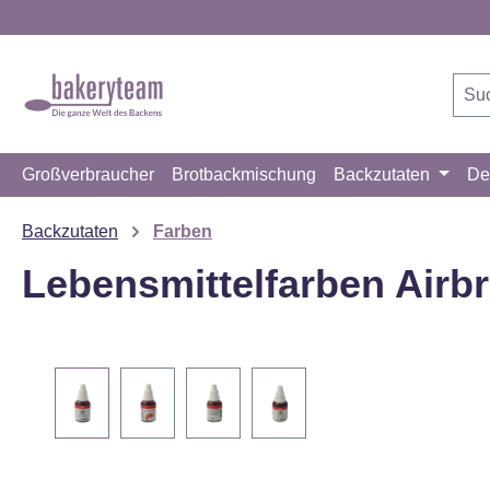
m Hauptinhalt springen
Zur Suche springen
Zur Hauptnavigation springen
Großverbraucher
Brotbackmischung
Backzutaten
De
Backzutaten
Farben
Lebensmittelfarben Airbr
Bildergalerie überspringen