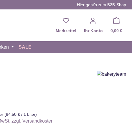
Hier geht’s zum B2B-Shop
Du hast 0 Produkte auf d
Merkzettel
Ihr Konto
0,00 €
rken
SALE
eis:
ter
(84,50 € / 1 Liter)
 MwSt. zzgl. Versandkosten