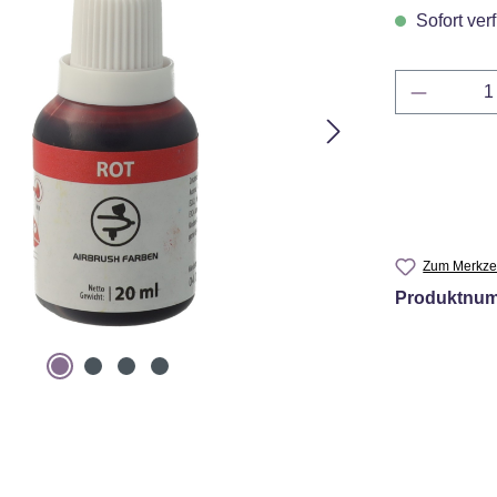
Sofort verf
Produkt 
Zum Merkzet
Produktnu