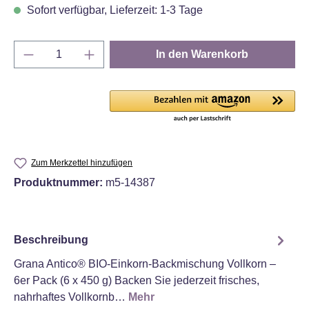
Sofort verfügbar, Lieferzeit: 1-3 Tage
Produkt Anzahl: Gib den gewünschten Wert e
In den Warenkorb
Zum Merkzettel hinzufügen
Produktnummer:
m5-14387
Beschreibung
Grana Antico® BIO-Einkorn-Backmischung Vollkorn –
6er Pack (6 x 450 g) Backen Sie jederzeit frisches,
nahrhaftes Vollkornb…
Mehr