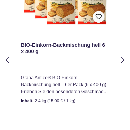
BIO-Einkorn-Backmischung hell 6
x 400 g
Grana Antico® BIO-Einkorn-
G
Backmischung hell – 6er Pack (6 x 400 g)
h
Erleben Sie den besonderen Geschmack
i
von Einkorn mit diesem praktischen 6er
m
Inhalt:
2.4 kg
(15,00 € / 1 kg)
I
Pack der BIO-Einkorn-Backmischung!
D
Ideal für alle, die regelmäßig frisches und
Din
vollwertiges Brot genießen möchten.
i
Einkorn ist ein seltenes und nahrhaftes
G