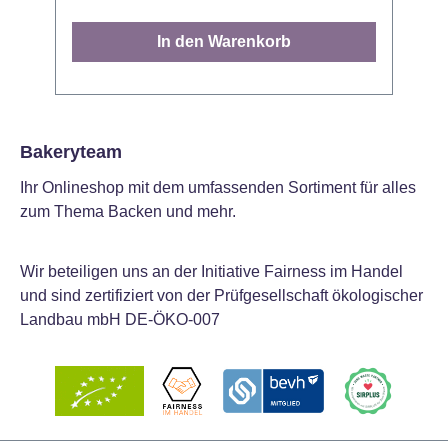
einfach zauberhafte Momente. Den
d
Plunger können Sie zum Ausstechen von
g
In den Warenkorb
Dekorationen anwenden oder Sie
D
verwenden ihn sofort auf der Torte für das
Gestalten eines Abdrucks. Prachtvolle
u
Fondant-Dekorationen gestalten Sie
indem Sie Ihren Ausstecher in den
P
Bakeryteam
Fondant drücken und anschließend den
verl
Ihr Onlineshop mit dem umfassenden Sortiment für alles
Plunger eindrücken um die Dekoration zu
f
zum Thema Backen und mehr.
lösen. Vor dem ersten Gebrauch waschen.
a
Abmessung: 1,5cm - 3,5cm. Inhalt: 4
A
Ausstecher
Wir beteiligen uns an der Initiative Fairness im Handel
Be
und sind zertifiziert von der Prüfgesellschaft ökologischer
r
Landbau mbH DE-ÖKO-007
h
T
Ko
d
komm