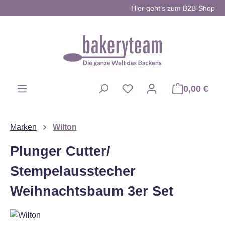
Hier geht’s zum B2B-Shop
Zum Hauptinhalt springen
0,00 €
Du hast 0 Produkte auf d
Marken
Wilton
Plunger Cutter/
Stempelausstecher
Weihnachtsbaum 3er Set