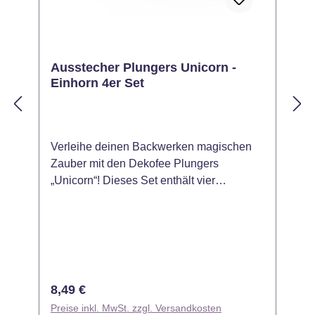
Ausstecher Plungers Unicorn -
Einhorn 4er Set
Verleihe deinen Backwerken magischen
S
Zauber mit den Dekofee Plungers
L
„Unicorn“! Dieses Set enthält vier
B
verschiedene Ausstecher mit Einhorn-
L
Motiven, perfekt für Fondant, Marzipan
P
oder Keksteig. Dank der integrierten
C
Prägefunktion kannst du filigrane Details
A
und wunderschöne Einhorn-Designs auf
e
deinen Kreationen umsetzen – ideal für
i
Regulärer Preis:
R
8,49 €
Kindergeburtstage, Themenpartys oder
D
Preise inkl. MwSt. zzgl. Versandkosten
P