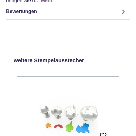
bringen Sie d…
Mehr
Bewertungen
Produktgalerie überspringen
weitere Stempelausstecher