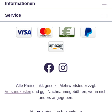
a
Informationen
Br
Service
m
L
(
W
p
J
Alle Preise inkl. gesetzl. Mehrwertsteuer zzgl.
Versandkosten
und ggf. Nachnahmegebühren, wenn nicht
anders angegeben.
Mit
kreiert von bakeryteam