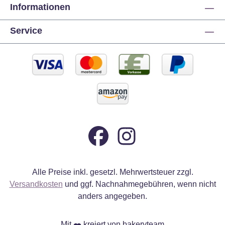
a
Informationen
Br
Service
m
L
(
W
p
J
Alle Preise inkl. gesetzl. Mehrwertsteuer zzgl.
Versandkosten
und ggf. Nachnahmegebühren, wenn nicht
anders angegeben.
Mit
kreiert von bakeryteam