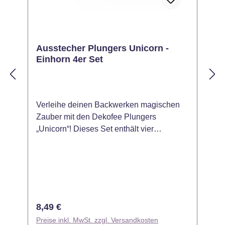
Ausstecher Plungers Unicorn -
Einhorn 4er Set
Verleihe deinen Backwerken magischen
S
Zauber mit den Dekofee Plungers
L
„Unicorn“! Dieses Set enthält vier
B
verschiedene Ausstecher mit Einhorn-
L
Motiven, perfekt für Fondant, Marzipan
P
oder Keksteig. Dank der integrierten
C
Prägefunktion kannst du filigrane Details
A
und wunderschöne Einhorn-Designs auf
e
deinen Kreationen umsetzen – ideal für
i
Regulärer Preis:
R
8,49 €
Kindergeburtstage, Themenpartys oder
D
Preise inkl. MwSt. zzgl. Versandkosten
P