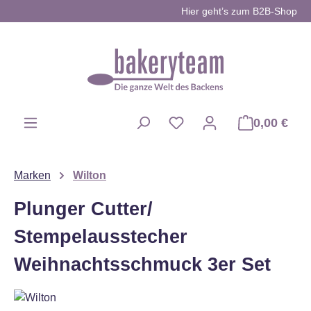
Hier geht’s zum B2B-Shop
Zum Hauptinhalt springen
0,00 €
Du hast 0 Produkte auf d
Marken
Wilton
Plunger Cutter/
Stempelausstecher
Weihnachtsschmuck 3er Set