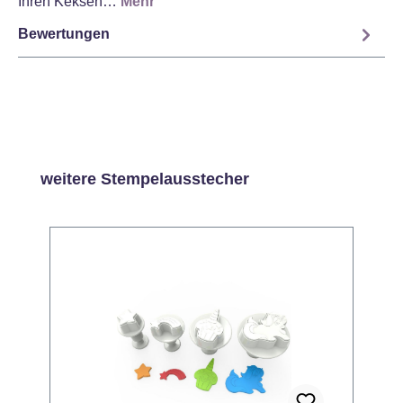
Ihren Keksen…
Mehr
Bewertungen
Produktgalerie überspringen
weitere Stempelausstecher