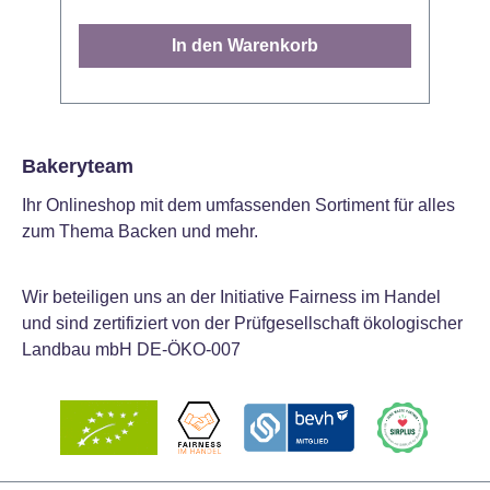
einfach zauberhafte Momente. Den
d
Plunger können Sie zum Ausstechen von
g
In den Warenkorb
Dekorationen anwenden oder Sie
D
verwenden ihn sofort auf der Torte für das
Gestalten eines Abdrucks. Prachtvolle
u
Fondant-Dekorationen gestalten Sie
indem Sie Ihren Ausstecher in den
P
Bakeryteam
Fondant drücken und anschließend den
verl
Ihr Onlineshop mit dem umfassenden Sortiment für alles
Plunger eindrücken um die Dekoration zu
f
zum Thema Backen und mehr.
lösen. Vor dem ersten Gebrauch waschen.
a
Abmessung: 1,5cm - 3,5cm. Inhalt: 4
A
Ausstecher
Wir beteiligen uns an der Initiative Fairness im Handel
Be
und sind zertifiziert von der Prüfgesellschaft ökologischer
r
Landbau mbH DE-ÖKO-007
h
T
Ko
d
komm