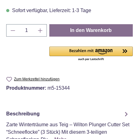
Sofort verfügbar, Lieferzeit: 1-3 Tage
Produkt Anzahl: Gib den gewünschten Wert e
In den Warenkorb
Zum Merkzettel hinzufügen
Produktnummer:
m5-15344
Beschreibung
Zarte Winterträume aus Teig – Wilton Plunger Cutter Set
“Schneeflocke” (3 Stück) Mit diesem 3‑teiligen