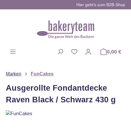
Hier geht’s zum B2B-Shop
Zum Hauptinhalt springen
0,00 €
Du hast 0 Produkte auf d
Marken
FunCakes
Ausgerollte Fondantdecke
Raven Black / Schwarz 430 g