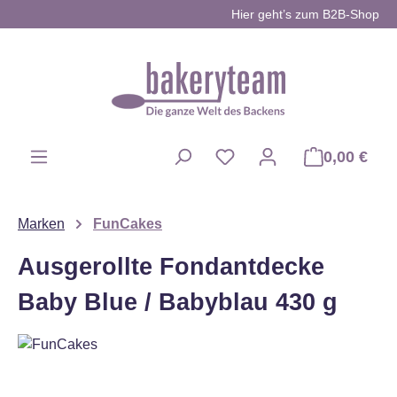
Hier geht’s zum B2B-Shop
Zum Hauptinhalt springen
0,00 €
Du hast 0 Produkte auf d
Marken
FunCakes
Ausgerollte Fondantdecke
Baby Blue / Babyblau 430 g