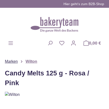
Hier geht’s zum B2B-Shop
Zum Hauptinhalt springen
0,00 €
Du hast 0 Produkte auf d
Marken
Wilton
Candy Melts 125 g - Rosa /
Pink