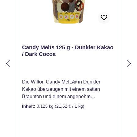
Candy Melts 125 g - Dunkler Kakao
/ Dark Cocoa
Die Wilton Candy Melts® in Dunkler
M
Kakao überzeugen mit einem satten
b
Braunton und einem angenehm
a
schokoladigen Look – ideal für elegante,
v
Inhalt:
0.125 kg
(21,52 € / 1 kg)
I
natürliche oder rustikale Backkreationen.
i
Ob zum Überziehen, Gießen oder
V
Dekorieren: Diese Schmelzdrops bieten
C
vielfältige Einsatzmöglichkeiten für Torten,
D