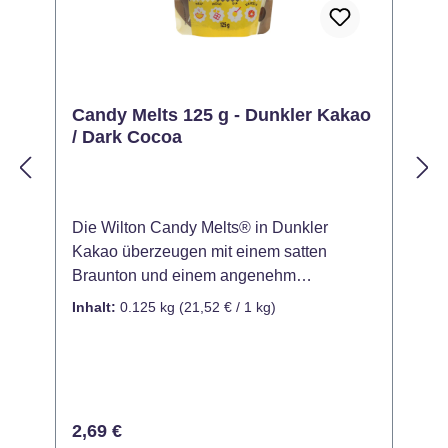
Candy Melts 125 g - Dunkler Kakao
/ Dark Cocoa
Die Wilton Candy Melts® in Dunkler
M
Kakao überzeugen mit einem satten
b
Braunton und einem angenehm
a
schokoladigen Look – ideal für elegante,
v
Inhalt:
0.125 kg
(21,52 € / 1 kg)
I
natürliche oder rustikale Backkreationen.
i
Ob zum Überziehen, Gießen oder
V
Dekorieren: Diese Schmelzdrops bieten
C
vielfältige Einsatzmöglichkeiten für Torten,
D
Cake Pops, Pralinen und vieles mehr. Der
f
Regulärer Preis:
R
2,69 €
tiefe Farbton eignet sich perfekt für
G