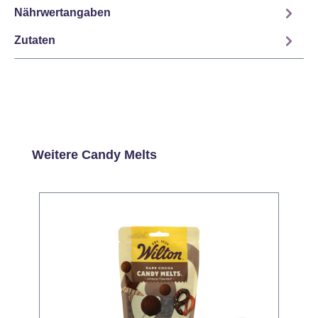
Nährwertangaben
Zutaten
Produktgalerie überspringen
Weitere Candy Melts