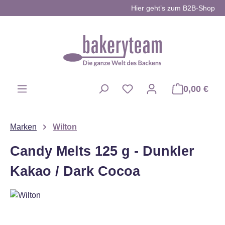
Hier geht’s zum B2B-Shop
Zum Hauptinhalt springen
0,00 €
Du hast 0 Produkte auf d
Marken
Wilton
Candy Melts 125 g - Dunkler
Kakao / Dark Cocoa