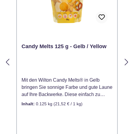
Candy Melts 125 g - Gelb / Yellow
Mit den Wilton Candy Melts® in Gelb
D
bringen Sie sonnige Farbe und gute Laune
f
auf Ihre Backwerke. Diese einfach zu
I
verarbeitenden Schmelzdrops eignen sich
Ü
Inhalt:
0.125 kg
(21,52 € / 1 kg)
I
ideal zum Gießen, Überziehen und
b
Verzieren – perfekt für kreative Ideen mit
T
Cake Pops, Pralinen, Torten oder Keksen.
e
Der leuchtend gelbe Farbton ist ideal für
k