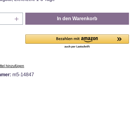
Anzahl: Gib den gewünschten Wert ein oder
In den Warenkorb
tel hinzufügen
mmer:
m5-14847