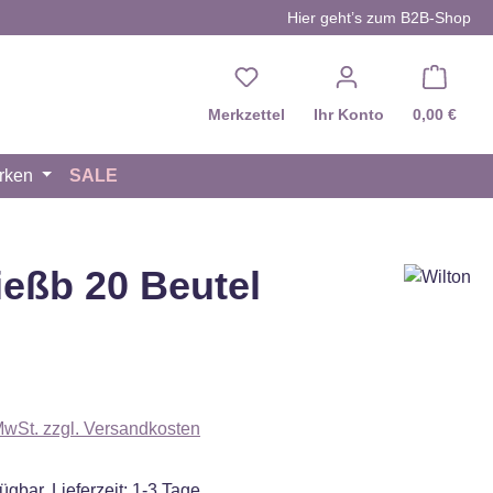
Hier geht’s zum B2B-Shop
Du hast 0 Produkte auf d
Merkzettel
Ihr Konto
0,00 €
rken
SALE
eßb 20 Beutel
eis:
 MwSt. zzgl. Versandkosten
ügbar, Lieferzeit: 1-3 Tage