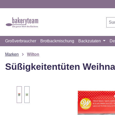
m Hauptinhalt springen
Zur Suche springen
Zur Hauptnavigation springen
Großverbraucher
Brotbackmischung
Backzutaten
De
Marken
Wilton
Süßigkeitentüten Weihna
Bildergalerie überspringen