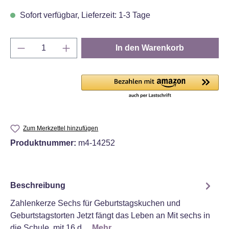
Sofort verfügbar, Lieferzeit: 1-3 Tage
Produkt Anzahl: Gib den gewünschten Wert e
In den Warenkorb
Zum Merkzettel hinzufügen
Produktnummer:
m4-14252
Beschreibung
Zahlenkerze Sechs für Geburtstagskuchen und
Geburtstagstorten Jetzt fängt das Leben an Mit sechs in
die Schule, mit 16 d…
Mehr