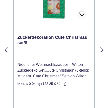
Zuckerdekoration Cute Christmas
set/8
Niedlicher Weihnachtszauber – Wilton
F
Zuckerdeko Set „Cute Christmas“ (8‑teilig)
Z
Mit dem „Cute Christmas“ Set von Wilton
(8‑
verschönern Sie Ihre
W
Inhalt:
0.04 kg
(122,25 € / 1 kg)
I
Weihnachtsleckereien im Handumdrehen!
W
Acht zuckersüße Motive bringen festliche
l
Stimmung auf Kuchen, Muffins oder Kekse
W
— ideal für Backwerke, bei denen es