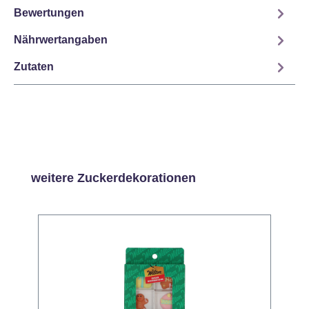
Bewertungen
Nährwertangaben
Zutaten
Produktgalerie überspringen
weitere Zuckerdekorationen