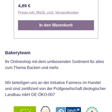
verspielt und charmant sein darf. Die
d
Regulärer Preis:
R
4,89 €
essbaren Dekorationen sind sofort
K
Preise inkl. MwSt. zzgl. Versandkosten
P
einsatzbereit und verleihen jedem Gebäck
t
einen liebenswerten, weihnachtlichen
D
In den Warenkorb
Charakter. - Setumfang: 8 essbare
s
Zuckerfiguren mit weihnachtlichen,
k
„niedlichen“ Motiven (Geschenk,
(
Lebkuchenmann, Weihnachtskugel,
Ta
HoHoHo) - Material: Zuckerbasierte
D
Bakeryteam
Dekorationen, lebensmittelecht -
L
Ihr Onlineshop mit dem umfassenden Sortiment für alles
Anwendung: Direkt auf Frosting, Glasur
A
zum Thema Backen und mehr.
oder Fondant setzen; Dekos sind fertig
o
geformt — kein Ausschneiden oder
g
Modellieren nötig - Designstil: Süß,
Mo
Wir beteiligen uns an der Initiative Fairness im Handel
verspielt und ideal auch für Geburtstage
g
und sind zertifiziert von der Prüfgesellschaft ökologischer
oder Familienfeste zur Weihnachtszeit -
ü
Landbau mbH DE-ÖKO-007
Lagerung: Trocken und bei
zur
Zimmertemperatur aufbewahren, damit die
Z
Dekos Form und Farbe behalten
D