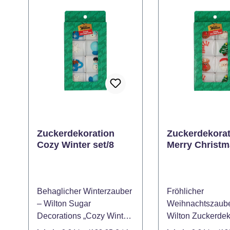
Zuckerdekoration
Zuckerdekorat
Cozy Winter set/8
Merry Christm
Behaglicher Winterzauber
Fröhlicher
– Wilton Sugar
Weihnachtszaube
Decorations „Cozy Winter“
Wilton Zuckerdek
Set (8 Stück) Mit dem
„Merry Christmas“ 