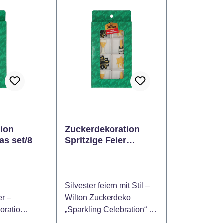
ion
Zuckerdekoration
as set/8
Spritzige Feier
Silvester set/8
Silvester feiern mit Stil –
r –
Wilton Zuckerdeko
oration
„Sparkling Celebration“ (8
(8‑teilig)
Stück) Starten Sie stilvoll