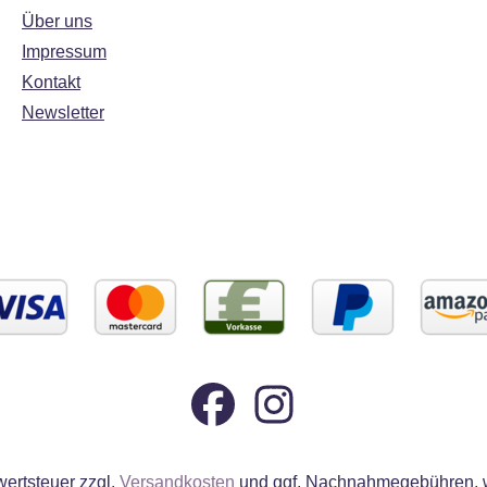
he
Zuckerdekorationen mit
Über uns
e aus
Silvester‑Motiven
Impressum
htsmann,
(Feuerwerk, goldene
Kontakt
tange,
Sterne,
Champagnergläsern und -
Newsletter
flaschen) - Material:
Zuckerbasis mit
Lebensmittelfarbe –
en und
vollständig essbar. -
Anwendung: Direkt auf
kt auf
Buttercreme, Fondant
oder
oder Glasur aufsetzen –
 Dekos
ideal für Cupcakes,
mt — kein
Torten, Cake Pops oder
er
Plätzchen - Design:
-
Klassisch-elegant mit
,
feierlichem Charme –
lich
perfekt für die
Silvesterbäckerei -
wertsteuer zzgl.
Versandkosten
und ggf. Nachnahmegebühren, w