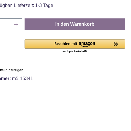
ügbar, Lieferzeit: 1-3 Tage
Anzahl: Gib den gewünschten Wert ein oder
In den Warenkorb
tel hinzufügen
mmer:
m5-15341