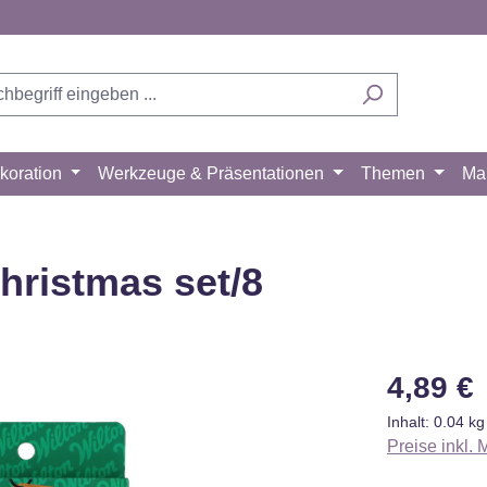
koration
Werkzeuge & Präsentationen
Themen
Ma
hristmas set/8
Regulärer Pr
4,89 €
Inhalt:
0.04 k
Preise inkl.