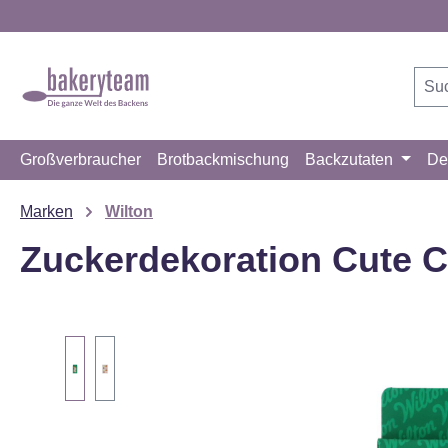
m Hauptinhalt springen
Zur Suche springen
Zur Hauptnavigation springen
Großverbraucher
Brotbackmischung
Backzutaten
De
Marken
Wilton
Zuckerdekoration Cute C
Bildergalerie überspringen