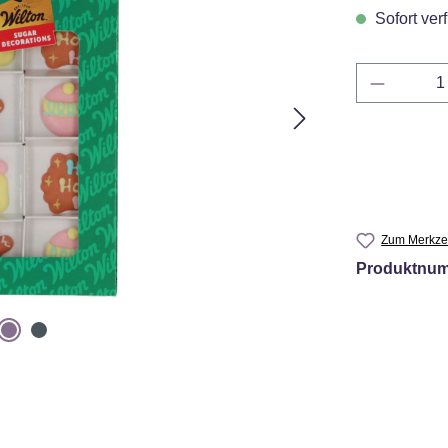
Sofort verf
Produkt 
Zum Merkzet
Produktnu