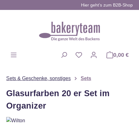
Hier geht’s zum B2B-Shop
Zum Hauptinhalt springen
0,00 €
Du hast 0 Produkte auf d
Sets & Geschenke, sonstiges
Sets
Glasurfarben 20 er Set im
Organizer