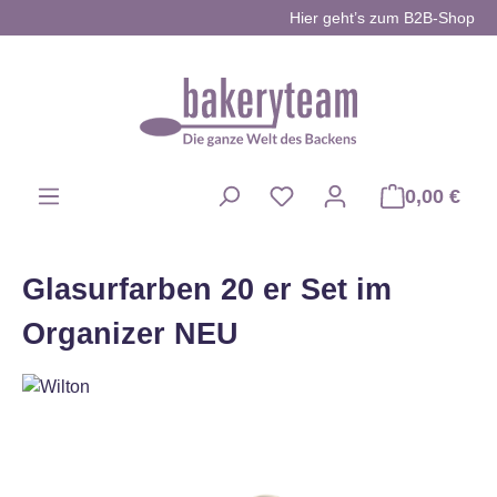
Hier geht’s zum B2B-Shop
Zum Hauptinhalt springen
0,00 €
Du hast 0 Produkte auf d
Glasurfarben 20 er Set im
Organizer NEU
Bildergalerie überspringen