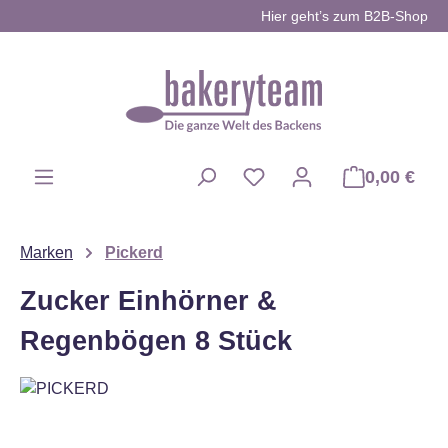
Hier geht’s zum B2B-Shop
Zum Hauptinhalt springen
0,00 €
Du hast 0 Produkte auf d
Marken
Pickerd
Zucker Einhörner &
Regenbögen 8 Stück