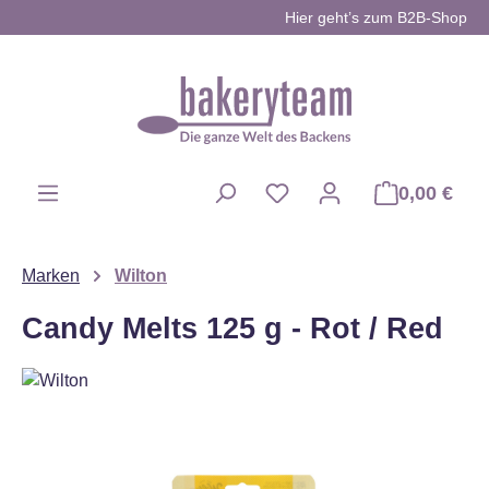
Hier geht’s zum B2B-Shop
Zum Hauptinhalt springen
0,00 €
Du hast 0 Produkte auf d
Marken
Wilton
Candy Melts 125 g - Rot / Red
Bildergalerie überspringen