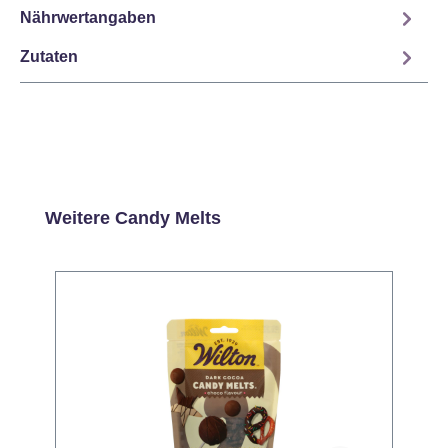
Nährwertangaben
Zutaten
Produktgalerie überspringen
Weitere Candy Melts