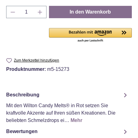
Produkt Anzahl: Gib den gewünschten Wert e
In den Warenkorb
Zum Merkzettel hinzufügen
Produktnummer:
m5-15273
Beschreibung
Mit den Wilton Candy Melts® in Rot setzen Sie
kraftvolle Akzente auf Ihren süßen Kreationen. Die
beliebten Schmelzdrops ei…
Mehr
Bewertungen