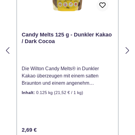
Candy Melts 125 g - Dunkler Kakao
/ Dark Cocoa
Die Wilton Candy Melts® in Dunkler
M
Kakao überzeugen mit einem satten
b
Braunton und einem angenehm
a
schokoladigen Look – ideal für elegante,
v
Inhalt:
0.125 kg
(21,52 € / 1 kg)
I
natürliche oder rustikale Backkreationen.
i
Ob zum Überziehen, Gießen oder
V
Dekorieren: Diese Schmelzdrops bieten
C
vielfältige Einsatzmöglichkeiten für Torten,
D
Cake Pops, Pralinen und vieles mehr. Der
f
Regulärer Preis:
R
2,69 €
tiefe Farbton eignet sich perfekt für
G