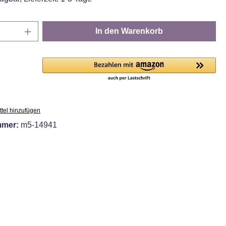
Anzahl: Gib den gewünschten Wert ein oder
In den Warenkorb
tel hinzufügen
mmer:
m5-14941