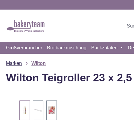
m Hauptinhalt springen
Zur Suche springen
Zur Hauptnavigation springen
Großverbraucher
Brotbackmischung
Backzutaten
De
Marken
Wilton
Wilton Teigroller 23 x 2,
Bildergalerie überspringen