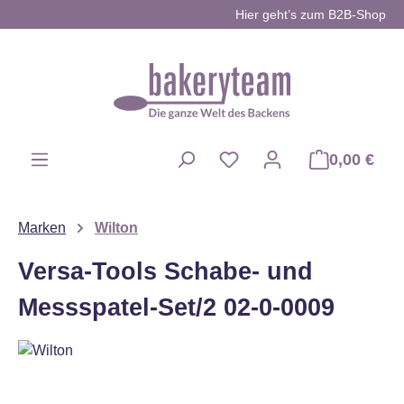
Hier geht’s zum B2B-Shop
Zum Hauptinhalt springen
0,00 €
Du hast 0 Produkte auf d
Marken
Wilton
Versa-Tools Schabe- und
Messspatel-Set/2 02-0-0009