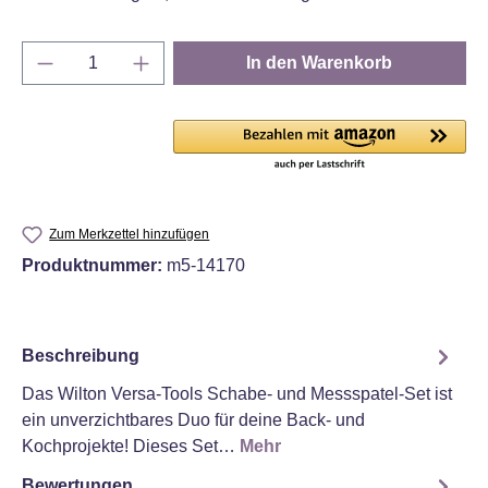
Produkt Anzahl: Gib den gewünschten Wert e
In den Warenkorb
Zum Merkzettel hinzufügen
Produktnummer:
m5-14170
Beschreibung
Das Wilton Versa-Tools Schabe- und Messspatel-Set ist
ein unverzichtbares Duo für deine Back- und
Kochprojekte! Dieses Set…
Mehr
Bewertungen