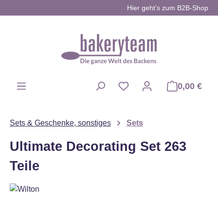
Hier geht’s zum B2B-Shop
Zum Hauptinhalt springen
0,00 €
Du hast 0 Produkte auf d
Sets & Geschenke, sonstiges
Sets
Ultimate Decorating Set 263
Teile