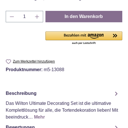
Produkt Anzahl: Gib den gewünschten Wert e
In den Warenkorb
Zum Merkzettel hinzufügen
Produktnummer:
m5-13088
Beschreibung
Das Wilton Ultimate Decorating Set ist die ultimative
Komplettlösung für alle, die Tortendekoration lieben! Mit
beeindruck…
Mehr
Bewertungen