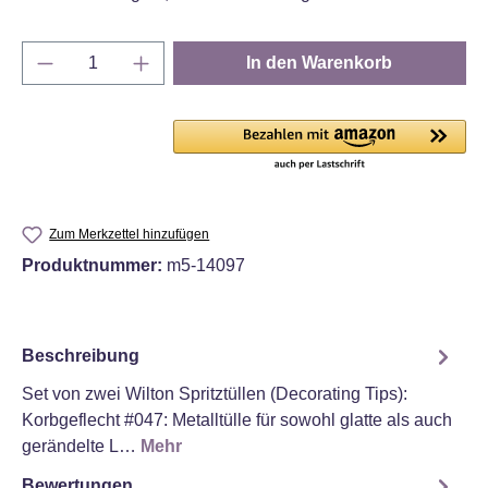
Produkt Anzahl: Gib den gewünschten Wert e
In den Warenkorb
Zum Merkzettel hinzufügen
Produktnummer:
m5-14097
Beschreibung
Set von zwei Wilton Spritztüllen (Decorating Tips):
Korbgeflecht #047: Metalltülle für sowohl glatte als auch
gerändelte L…
Mehr
Bewertungen