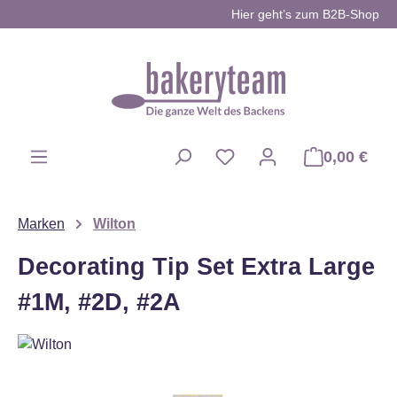
Hier geht’s zum B2B-Shop
Zum Hauptinhalt springen
0,00 €
Du hast 0 Produkte auf d
Marken
Wilton
Decorating Tip Set Extra Large
#1M, #2D, #2A