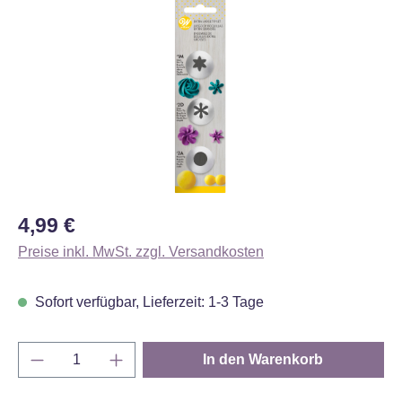
Bildergalerie überspringen
Regulärer Preis:
4,99 €
Preise inkl. MwSt. zzgl. Versandkosten
Sofort verfügbar, Lieferzeit: 1-3 Tage
Produkt Anzahl: Gib den gewünschten Wert e
In den Warenkorb