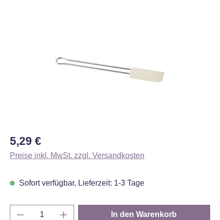
Bildergalerie überspringen
Regulärer Preis:
5,29 €
Preise inkl. MwSt. zzgl. Versandkosten
Sofort verfügbar, Lieferzeit: 1-3 Tage
Produkt Anzahl: Gib den gewünschten Wert e
In den Warenkorb