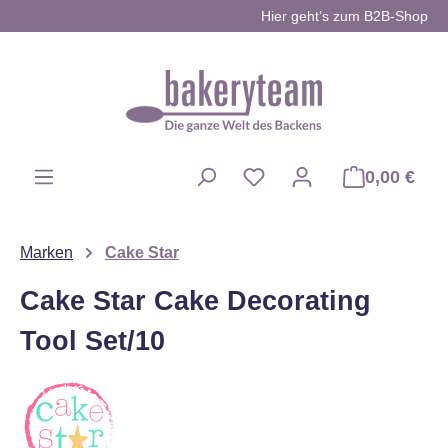
Hier geht’s zum B2B-Shop
Zum Hauptinhalt springen
0,00 €
Du hast 0 Produkte auf d
Marken
Cake Star
Cake Star Cake Decorating
Tool Set/10