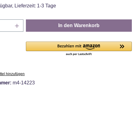
ügbar, Lieferzeit: 1-3 Tage
Anzahl: Gib den gewünschten Wert ein oder
In den Warenkorb
tel hinzufügen
mmer:
m4-14223