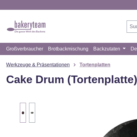
m Hauptinhalt springen
Zur Suche springen
Zur Hauptnavigation springen
Großverbraucher
Brotbackmischung
Backzutaten
De
Werkzeuge & Präsentationen
Tortenplatten
Cake Drum (Tortenplatt
Bildergalerie überspringen