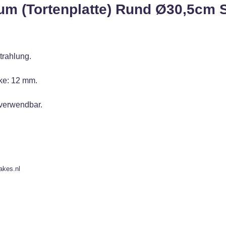
um (Tortenplatte) Rund Ø30,5cm 
trahlung.
rke: 12 mm.
 verwendbar.
akes.nl