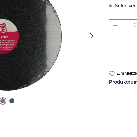
Sofort verf
Produkt 
Zum Merkzet
Produktnu